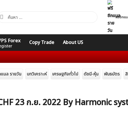
้นหา
ฟรีซิกแน
ำหรับ:
คอร์ส
รวมคำศัพท์
รวมคำศัพท์
 VPS Forex
Copy Trade
About US
Expert
Indicators
ทั่วไป
egister
ิกแนล รายวัน
บทวิเคราะห์
เศรษฐกิจทั่วไป
ดัชนี-หุ้น
พันธบัตร
ส
UDCHF 23 ก.ย. 2022 By Harmonic sy