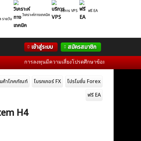
บริการ VPS
ฟรี EA
วิเคราะห์ทางเทคนิค
ล รายวัน
Correlation
WelTrade
กิจกรรม
เข้าสู่ระบบ
สมัครสมาชิก
Table
ฟอรั่ม
การลงทุนมีความเสี่ยงโปรดศึกษาข้อมูลก่อนการตัดสินใจลง
ินค้าโภคภัณฑ์
โบรกเกอร์ FX
โปรโมชั่น Forex
ฟรี EA
stem H4