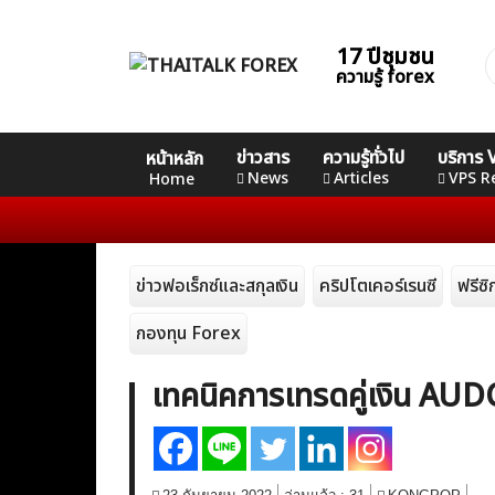
Skip
to
17 ปีชุมชน
ค
content
ความรู้ forex
ส
Home
คอร์ส
คอร์ส
คอร์ส
ข่าวสาร
ความรู้ทั่วไป
บริการ
หน้าหลัก
News
Basic
Advance
Professional
News
Articles
VPS R
Home
Articles
ข่าวฟอเร็กซ์และสกุลเงิน
คริปโตเคอร์เรนซี
ฟรีซ
VPS Register
กองทุน Forex
เทคนิคการเทรดคู่เงิน A