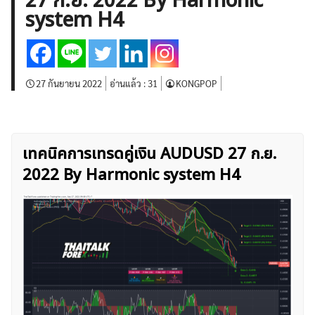
27 ก.ย. 2022 By Harmonic
บทวิเคราะห์
เศรษฐกิจทั่วไป
ดัชนี-หุ้น
พันธบัตร
system H4
สินค้าโภคภัณฑ์
โบรกเกอร์ FX
โปรโมชั่น Forex
กองทุน Forex
ฟรี EA
27 กันยายน 2022
อ่านแล้ว :
31
KONGPOP
เทคนิคการเทรดคู่เงิน AUDUSD 27 ก.ย.
2022 By Harmonic system H4