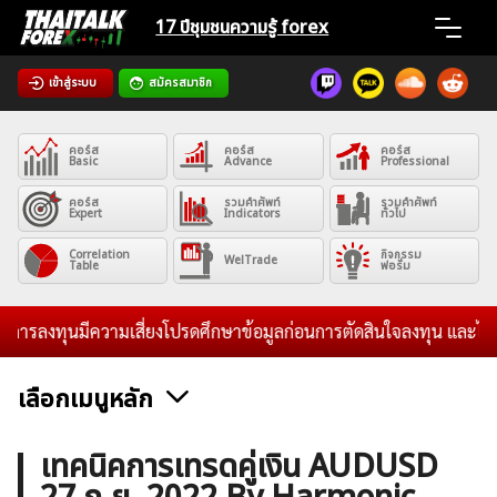
Skip
17 ปีชุมชน
ความรู้ forex
to
content
เข้าสู่ระบบ
สมัครสมาชิก
Home
คอร์ส
คอร์ส
คอร์ส
News
Basic
Advance
Professional
คอร์ส
รวมคำศัพท์
รวมคำศัพท์
Expert
Indicators
ทั่วไป
Articles
Correlation
กิจกรรม
WelTrade
Table
ฟอรั่ม
VPS Register
ารลงทุนมีความเสี่ยงโปรดศึกษาข้อมูลก่อนการตัดสินใจลงทุน และไม่รับร
เลือกเมนูหลัก
ค้นหา
ข่าวฟอเร็กซ์และสกุลเงิน
คริปโตเคอร์เรนซี
ฟรีซิกแนล รายวัน
เทคนิคการเทรดคู่เงิน AUDUSD
สำหรับ: