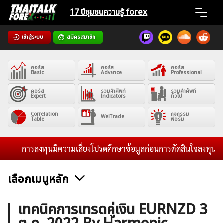
Skip
17 ปีชุมชน
ความรู้ forex
to
content
เข้าสู่ระบบ
สมัครสมาชิก
Home
คอร์ส
คอร์ส
คอร์ส
News
Basic
Advance
Professional
คอร์ส
รวมคำศัพท์
รวมคำศัพท์
Expert
Indicators
ทั่วไป
Articles
Correlation
กิจกรรม
WelTrade
Table
ฟอรั่ม
VPS Register
การลงทุนมีความเสี่ยงโปรดศึกษาข้อมูลก่อนการตัดสินใจลงทุน และไม
เลือกเมนูหลัก
ค้นหา
ข่าวฟอเร็กซ์และสกุลเงิน
คริปโตเคอร์เรนซี
ฟรีซิกแนล รายวัน
เทคนิคการเทรดคู่เงิน EURNZD 3
สำหรับ: