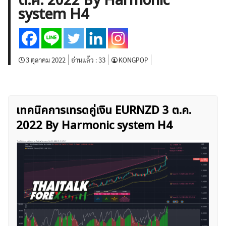
ต.ค. 2022 By Harmonic
บทวิเคราะห์
เศรษฐกิจทั่วไป
ดัชนี-หุ้น
พันธบัตร
system H4
สินค้าโภคภัณฑ์
โบรกเกอร์ FX
โปรโมชั่น Forex
กองทุน Forex
ฟรี EA
3 ตุลาคม 2022
อ่านแล้ว :
33
KONGPOP
เทคนิคการเทรดคู่เงิน EURNZD 3 ต.ค.
2022 By Harmonic system H4