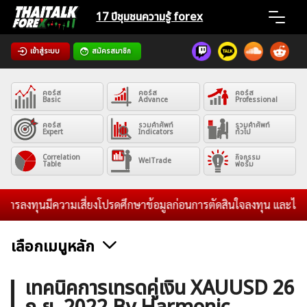
Skip
17 ปีชุมชน
ความรู้ forex
to
content
เข้าสู่ระบบ
สมัครสมาชิก
Home
คอร์ส
คอร์ส
คอร์ส
News
Basic
Advance
Professional
คอร์ส
รวมคำศัพท์
รวมคำศัพท์
Expert
Indicators
ทั่วไป
Articles
Correlation
กิจกรรม
WelTrade
Table
ฟอรั่ม
VPS Register
รลงทุนมีความเสี่ยงโปรดศึกษาข้อมูลก่อนการตัดสินใจลงทุน และไม่รับร
เลือกเมนูหลัก
ค้นหา
ข่าวฟอเร็กซ์และสกุลเงิน
คริปโตเคอร์เรนซี
ฟรีซิกแนล รายวัน
เทคนิคการเทรดคู่เงิน XAUUSD 26
สำหรับ: