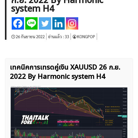
ก.ย. 2022 By Harmonic
บทวิเคราะห์
เศรษฐกิจทั่วไป
ดัชนี-หุ้น
พันธบัตร
system H4
สินค้าโภคภัณฑ์
โบรกเกอร์ FX
โปรโมชั่น Forex
กองทุน Forex
ฟรี EA
26 กันยายน 2022
อ่านแล้ว :
33
KONGPOP
เทคนิคการเทรดคู่เงิน XAUUSD 26 ก.ย.
2022 By Harmonic system H4