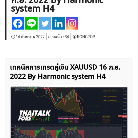
ก.ย. 2022 By Harmonic
บทวิเคราะห์
เศรษฐกิจทั่วไป
ดัชนี-หุ้น
พันธบัตร
system H4
สินค้าโภคภัณฑ์
โบรกเกอร์ FX
โปรโมชั่น Forex
กองทุน Forex
ฟรี EA
16 กันยายน 2022
อ่านแล้ว :
36
KONGPOP
เทคนิคการเทรดคู่เงิน XAUUSD 16 ก.ย.
2022 By Harmonic system H4