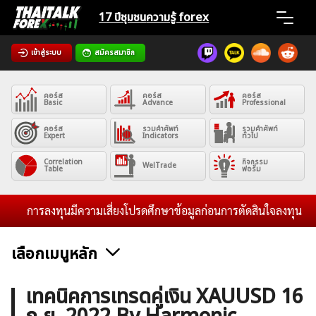
Skip
17 ปีชุมชน
ความรู้ forex
to
content
เข้าสู่ระบบ
สมัครสมาชิก
Home
คอร์ส
คอร์ส
คอร์ส
News
Basic
Advance
Professional
คอร์ส
รวมคำศัพท์
รวมคำศัพท์
Expert
Indicators
ทั่วไป
Articles
Correlation
กิจกรรม
WelTrade
Table
ฟอรั่ม
VPS Register
การลงทุนมีความเสี่ยงโปรดศึกษาข้อมูลก่อนการตัดสินใจลงทุน และไม่
เลือกเมนูหลัก
ค้นหา
ข่าวฟอเร็กซ์และสกุลเงิน
คริปโตเคอร์เรนซี
ฟรีซิกแนล รายวัน
เทคนิคการเทรดคู่เงิน XAUUSD 16
สำหรับ: