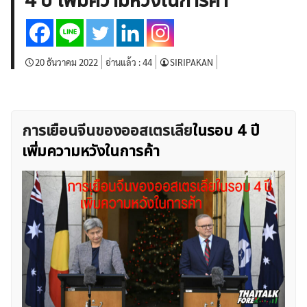
4 ปี เพิ่มความหวังในการค้า
บทวิเคราะห์
เศรษฐกิจทั่วไป
ดัชนี-หุ้น
พันธบัตร
สินค้าโภคภัณฑ์
โบรกเกอร์ FX
โปรโมชั่น Forex
กองทุน Forex
ฟรี EA
20 ธันวาคม 2022
อ่านแล้ว :
44
SIRIPAKAN
การเยือนจีนของออสเตรเลีย
ในรอบ 4 ปี
เพิ่มความหวังในการค้า