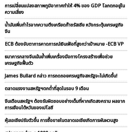
การเปลี่ยนแปลงสภาพภูมิอากาศทำให้ 4% ของ GDP โลกตกอยู่ใน
ความเสี่ยง
น้ำมันเพิ่มกำไรจากความตึงเครียดก๊าซรัสเซีย หวังกระตุ้นเศรษฐกิจ
จีน
ECB ต้องจับตาการคาดการณ์เงินเฟ้อที่สูงกว่าเป้าหมาย -ECB VP
ธนาคารกลางจีนเน้นย้ำเพิ่มเครื่องมือทางโครงสร้างเพื่อช่วย
เศรษฐกิจฟื้นตัว
James Bullard กล่าว การถดถอยศรษฐกิจสหรัฐจะไม่เกิดขึ้น!
ตลาดเเรงงานสหรัฐฯตกต่ำที่สุดในรอบ 9 เดือน
จีนเตือนสหรัฐฯ ต้องรับผิดชอบอย่างเต็มที่หากเกิดสงคราม ผลจาก
การเยือนไต้หวันของเปโลซี
หุ้นเอเชียปรับตัวขึ้น การซื้อขายในตลาดเอเชียเกิดการผันผวนสูง