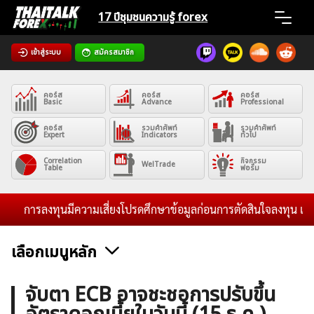
Skip
17 ปีชุมชน
ความรู้ forex
to
content
เข้าสู่ระบบ
สมัครสมาชิก
Home
คอร์ส
คอร์ส
คอร์ส
News
Basic
Advance
Professional
คอร์ส
รวมคำศัพท์
รวมคำศัพท์
Expert
Indicators
ทั่วไป
Articles
Correlation
กิจกรรม
WelTrade
Table
ฟอรั่ม
VPS Register
การลงทุนมีความเสี่ยงโปรดศึกษาข้อมูลก่อนการตัดสินใจลงทุน และไม่รั
เลือกเมนูหลัก
ค้นหา
ข่าวฟอเร็กซ์และสกุลเงิน
คริปโตเคอร์เรนซี
ฟรีซิกแนล รายวัน
จับตา ECB อาจชะชอการปรับขึ้น
สำหรับ: