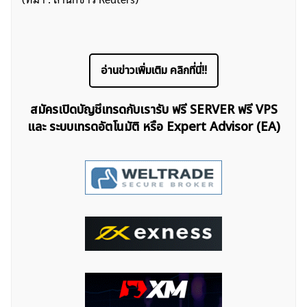
อ่านข่าวเพิ่มเติม คลิกที่นี่!!
สมัครเปิดบัญชีเทรดกับเรารับ ฟรี SERVER ฟรี VPS
ค้นหา
และ ระบบเทรดอัตโนมัติ หรือ Expert Advisor (EA)
สำหรับ: