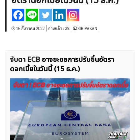
อัตราดอกเบี้ยในวันนี้ (15 ธ.ค.)
บทวิเคราะห์
เศรษฐกิจทั่วไป
ดัชนี-หุ้น
พันธบัตร
สินค้าโภคภัณฑ์
โบรกเกอร์ FX
โปรโมชั่น Forex
กองทุน Forex
ฟรี EA
15 ธันวาคม 2022
อ่านแล้ว :
39
SIRIPAKAN
จับตา ECB
อาจชะชอการปรับขึ้นอัตรา
ดอกเบี้ยในวันนี้ (15 ธ.ค.)