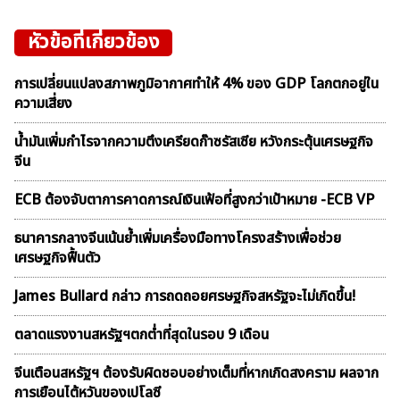
หัวข้อที่เกี่ยวข้อง
การเปลี่ยนแปลงสภาพภูมิอากาศทำให้ 4% ของ GDP โลกตกอยู่ใน
ความเสี่ยง
น้ำมันเพิ่มกำไรจากความตึงเครียดก๊าซรัสเซีย หวังกระตุ้นเศรษฐกิจ
จีน
ECB ต้องจับตาการคาดการณ์เงินเฟ้อที่สูงกว่าเป้าหมาย -ECB VP
ธนาคารกลางจีนเน้นย้ำเพิ่มเครื่องมือทางโครงสร้างเพื่อช่วย
เศรษฐกิจฟื้นตัว
James Bullard กล่าว การถดถอยศรษฐกิจสหรัฐจะไม่เกิดขึ้น!
ตลาดเเรงงานสหรัฐฯตกต่ำที่สุดในรอบ 9 เดือน
จีนเตือนสหรัฐฯ ต้องรับผิดชอบอย่างเต็มที่หากเกิดสงคราม ผลจาก
การเยือนไต้หวันของเปโลซี