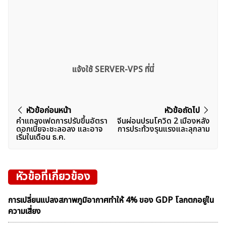
แจ้งใช้ SERVER-VPS ที่นี่
แนะแนว
หัวข้อก่อนหน้า
หัวข้อถัดไป
คำแถลงเฟดการปรับขึ้นอัตรา
จีนผ่อนปรนโควิด 2 เมืองหลัง
เรื่อง
ดอกเบี้ยจะชะลอลง และอาจ
การประท้วงรุนแรงและลุกลาม
เริ่มในเดือน ธ.ค.
หัวข้อที่เกี่ยวข้อง
การเปลี่ยนแปลงสภาพภูมิอากาศทำให้ 4% ของ GDP โลกตกอยู่ใน
ความเสี่ยง