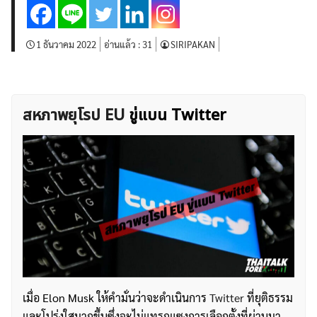
บทวิเคราะห์
เศรษฐกิจทั่วไป
ดัชนี-หุ้น
พันธบัตร
สินค้าโภคภัณฑ์
โบรกเกอร์ FX
โปรโมชั่น Forex
1 ธันวาคม 2022
อ่านแล้ว :
31
SIRIPAKAN
กองทุน Forex
ฟรี EA
สหภาพยุโรป EU
ขู่แบน Twitter
เมื่อ Elon Musk ให้คำมั่นว่าจะดำเนินการ
Twitter
ที่ยุติธรรม
และโปร่งใสมากขึ้นซึ่งจะไม่แทรกแซงการเลือกตั้งที่ผ่านมา