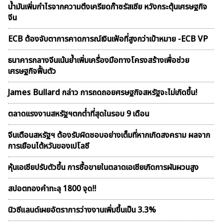
น้ำมันเพิ่มกำไรจากความตึงเครียดก๊าซรัสเซีย หวังกระตุ้นเศรษฐกิจ
จีน
ECB ต้องจับตาการคาดการณ์เงินเฟ้อที่สูงกว่าเป้าหมาย -ECB VP
ธนาคารกลางจีนเน้นย้ำเพิ่มเครื่องมือทางโครงสร้างเพื่อช่วย
เศรษฐกิจฟื้นตัว
James Bullard กล่าว การถดถอยศรษฐกิจสหรัฐจะไม่เกิดขึ้น!
ตลาดเเรงงานสหรัฐฯตกต่ำที่สุดในรอบ 9 เดือน
จีนเตือนสหรัฐฯ ต้องรับผิดชอบอย่างเต็มที่หากเกิดสงคราม ผลจาก
การเยือนไต้หวันของเปโลซี
หุ้นเอเชียปรับตัวขึ้น การซื้อขายในตลาดเอเชียเกิดการผันผวนสูง
สปอตทองคำทะลุ 1800 จุด!!
นิวซีแลนด์เผยอัตราการว่างงานเพิ่มขึ้นเป็น 3.3%