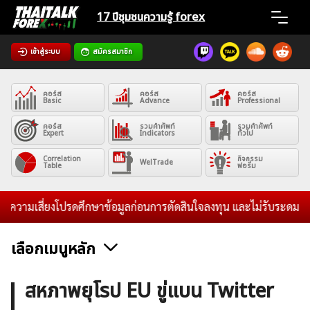
Skip
17 ปีชุมชน
ความรู้ forex
to
content
เข้าสู่ระบบ
สมัครสมาชิก
Home
คอร์ส
คอร์ส
คอร์ส
News
Basic
Advance
Professional
คอร์ส
รวมคำศัพท์
รวมคำศัพท์
Expert
Indicators
ทั่วไป
Articles
Correlation
กิจกรรม
WelTrade
Table
ฟอรั่ม
VPS Register
วามเสี่ยงโปรดศึกษาข้อมูลก่อนการตัดสินใจลงทุน และไม่รับระดมทุนใดๆท
เลือกเมนูหลัก
ค้นหา
ข่าวฟอเร็กซ์และสกุลเงิน
คริปโตเคอร์เรนซี
ฟรีซิกแนล รายวัน
สหภาพยุโรป EU ขู่แบน Twitter
สำหรับ: