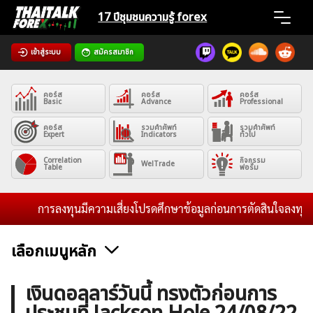
Skip
17 ปีชุมชน
ความรู้ forex
to
content
เข้าสู่ระบบ
สมัครสมาชิก
Home
คอร์ส
คอร์ส
คอร์ส
News
Basic
Advance
Professional
คอร์ส
รวมคำศัพท์
รวมคำศัพท์
Expert
Indicators
ทั่วไป
Articles
Correlation
กิจกรรม
WelTrade
Table
ฟอรั่ม
VPS Register
การลงทุนมีความเสี่ยงโปรดศึกษาข้อมูลก่อนการตัดสินใจลงทุน และ
เลือกเมนูหลัก
ค้นหา
ข่าวฟอเร็กซ์และสกุลเงิน
คริปโตเคอร์เรนซี
ฟรีซิกแนล รายวัน
เงินดอลลาร์วันนี้ ทรงตัวก่อนการ
สำหรับ: