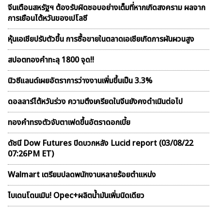
จีนเตือนสหรัฐฯ ต้องรับผิดชอบอย่างเต็มที่หากเกิดสงคราม ผลจาก
การเยือนไต้หวันของเปโลซี
หุ้นเอเชียปรับตัวขึ้น การซื้อขายในตลาดเอเชียเกิดการผันผวนสูง
สปอตทองคำทะลุ 1800 จุด!!
นิวซีแลนด์เผยอัตราการว่างงานเพิ่มขึ้นเป็น 3.3%
ดอลลาร์ไต้หวันร่วง ความตึงเครียดในจีนยังคงดำเนินต่อไป
ทองคำทรงตัวจับตาเฟดขึ้นอัตราดอกเบี้ย
ดัชนี Dow Futures ปิดบวกหลัง Lucid report (03/08/22
07:26PM ET)
Walmart เตรียมปลดพนักงานหลายร้อยตำแหน่ง
ไบเดนโดนเมิน! Opec+ผลิตน้ำมันเพิ่มนิดเดียว