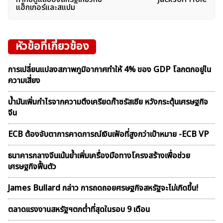
แฮ็กเกอร์และสแปม
หัวข้อที่เกี่ยวข้อง
การเปลี่ยนแปลงสภาพภูมิอากาศทำให้ 4% ของ GDP โลกตกอยู่ใน
ความเสี่ยง
น้ำมันเพิ่มกำไรจากความตึงเครียดก๊าซรัสเซีย หวังกระตุ้นเศรษฐกิจ
จีน
ECB ต้องจับตาการคาดการณ์เงินเฟ้อที่สูงกว่าเป้าหมาย -ECB VP
ธนาคารกลางจีนเน้นย้ำเพิ่มเครื่องมือทางโครงสร้างเพื่อช่วย
เศรษฐกิจฟื้นตัว
James Bullard กล่าว การถดถอยศรษฐกิจสหรัฐจะไม่เกิดขึ้น!
ตลาดเเรงงานสหรัฐฯตกต่ำที่สุดในรอบ 9 เดือน