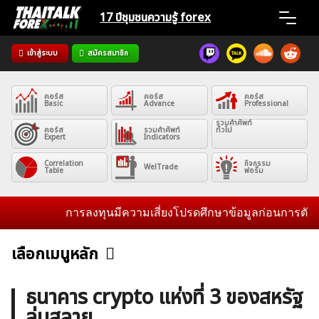
Skip
17 ปีชุมชน
ความรู้ forex
to
content
เข้าสู่ระบบ
สมัครสมาชิก
Home
คอร์ส
คอร์ส
คอร์ส
News
Basic
Advance
Professional
รวมคำศัพท์
คอร์ส
รวมคำศัพท์
ทั่วไป
Expert
Indicators
Articles
Correlation
กิจกรรม
WelTrade
Table
ฟอรั่ม
VPS Register
การลงทุนมีความเสี่ยงโปรดศึกษาข้อมูลก่อนการตัดสินใจ
เลือกเมนูหลัก
ข่าวฟอเร็กซ์และสกุลเงิน
คริปโตเคอร์เรนซี
ฟรีซิกแนล รายวัน
ค้นหา
ธนาคาร crypto แห่งที่ 3 ของสหรัฐ
สำหรับ:
ล่มสลาย
บทวิเคราะห์
เศรษฐกิจทั่วไป
ดัชนี-หุ้น
พันธบัตร