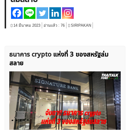
สินค้าโภคภัณฑ์
โบรกเกอร์ FX
โปรโมชั่น Forex
กองทุน Forex
ฟรี EA
14 มีนาคม 2023
อ่านแล้ว :
76
SIRIPAKAN
ธนาคาร crypto
แห่งที่ 3 ของสหรัฐล่ม
สลาย