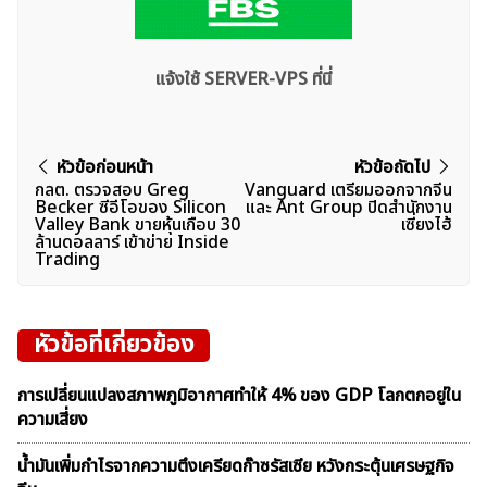
แจ้งใช้ SERVER-VPS ที่นี่
แนะแนว
หัวข้อก่อนหน้า
หัวข้อถัดไป
กลต. ตรวจสอบ Greg
Vanguard เตรียมออกจากจีน
เรื่อง
Becker ซีอีโอของ Silicon
และ Ant Group ปิดสำนักงาน
Valley Bank ขายหุ้นเกือบ 30
เซี่ยงไฮ้
ล้านดอลลาร์ เข้าข่าย Inside
Trading
หัวข้อที่เกี่ยวข้อง
การเปลี่ยนแปลงสภาพภูมิอากาศทำให้ 4% ของ GDP โลกตกอยู่ใน
ความเสี่ยง
น้ำมันเพิ่มกำไรจากความตึงเครียดก๊าซรัสเซีย หวังกระตุ้นเศรษฐกิจ