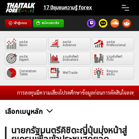
Skip
17 ปีชุมชน
ความรู้ forex
to
content
เข้าสู่ระบบ
สมัครสมาชิก
Home
คอร์ส
คอร์ส
คอร์ส
News
Basic
Advance
Professional
คอร์ส
รวมคำศัพท์
รวมคำศัพท์
Expert
Indicators
ทั่วไป
Articles
Correlation
กิจกรรม
WelTrade
Table
ฟอรั่ม
VPS Register
การลงทุนมีความเสี่ยงโปรดศึกษาข้อมูลก่อนการตัดสินใจลงทุน และไ
เลือกเมนูหลัก
ค้นหา
ข่าวฟอเร็กซ์และสกุลเงิน
คริปโตเคอร์เรนซี
ฟรีซิกแนล รายวัน
นายกรัฐมนตรีคิชิดะญี่ปุ่นมุ่งหน้าสู่
สำหรับ: