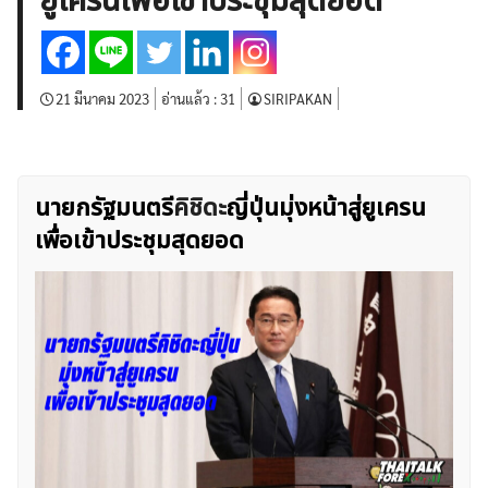
ยูเครนเพื่อเข้าประชุมสุดยอด
บทวิเคราะห์
เศรษฐกิจทั่วไป
ดัชนี-หุ้น
พันธบัตร
สินค้าโภคภัณฑ์
โบรกเกอร์ FX
โปรโมชั่น Forex
กองทุน Forex
ฟรี EA
21 มีนาคม 2023
อ่านแล้ว :
31
SIRIPAKAN
นายกรัฐมนตรี
คิชิดะ
ญี่ปุ่นมุ่งหน้าสู่ยูเครน
เพื่อเข้าประชุมสุดยอด