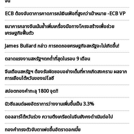
จีน
ECB ต้องจับตาการคาดการณ์เงินเฟ้อที่สูงกว่าเป้าหมาย -ECB VP
ธนาคารกลางจีนเน้นย้ำเพิ่มเครื่องมือทางโครงสร้างเพื่อช่วย
เศรษฐกิจฟื้นตัว
James Bullard กล่าว การถดถอยศรษฐกิจสหรัฐจะไม่เกิดขึ้น!
ตลาดเเรงงานสหรัฐฯตกต่ำที่สุดในรอบ 9 เดือน
จีนเตือนสหรัฐฯ ต้องรับผิดชอบอย่างเต็มที่หากเกิดสงคราม ผลจาก
การเยือนไต้หวันของเปโลซี
สปอตทองคำทะลุ 1800 จุด!!
นิวซีแลนด์เผยอัตราการว่างงานเพิ่มขึ้นเป็น 3.3%
ดอลลาร์ไต้หวันร่วง ความตึงเครียดในจีนยังคงดำเนินต่อไป
ทองคำทรงตัวจับตาเฟดขึ้นอัตราดอกเบี้ย