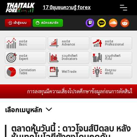
Skip
17 ปีชุมชน
ความรู้ forex
to
content
เข้าสู่ระบบ
สมัครสมาชิก
Home
คอร์ส
คอร์ส
คอร์ส
News
Basic
Advance
Professional
คอร์ส
รวมคำศัพท์
รวมคำศัพท์
Expert
Indicators
ทั่วไป
Articles
Correlation
กิจกรรม
WelTrade
Table
ฟอรั่ม
VPS Register
การลงทุนมีความเสี่ยงโปรดศึกษาข้อมูลก่อนการตัดสินใจลงทุน
เลือกเมนูหลัก
ค้นหา
ข่าวฟอเร็กซ์และสกุลเงิน
คริปโตเคอร์เรนซี
ฟรีซิกแนล รายวัน
ตลาดหุ้นวันนี้ : ดาวโจนส์ปิดลบ หลัง
สำหรับ: