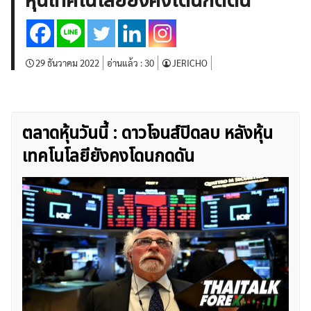
หุ้นเทคโนโลยียังคงโดนกดดัน
บทวิเคราะห์
เศรษฐกิจทั่วไป
ดัชนี-หุ้น
พันธบัตร
สินค้าโภคภัณฑ์
โบรกเกอร์ FX
โปรโมชั่น Forex
กองทุน Forex
ฟรี EA
29 ธันวาคม 2022
อ่านแล้ว :
30
JERICHO
ตลาดหุ้นวันนี้ : ดาวโจนส์ปิดลบ หลังหุ้น
เทคโนโลยียังคงโดนกดดัน