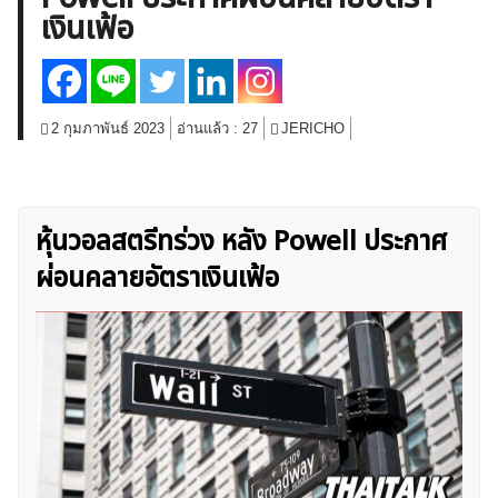
เงินเฟ้อ
สินค้าโภคภัณฑ์
โบรกเกอร์ FX
โปรโมชั่น Forex
กองทุน Forex
ฟรี EA
2 กุมภาพันธ์ 2023
อ่านแล้ว :
27
JERICHO
หุ้นวอลสตรีทร่วง หลัง Powell ประกาศ
ผ่อนคลายอัตราเงินเฟ้อ