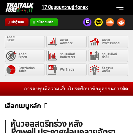
Skip
17 ปีชุมชน
ความรู้ forex
to
content
เข้าสู่ระบบ
สมัครสมาชิก
Home
คอร์ส
Basic
คอร์ส
คอร์ส
News
Advance
Professional
คอร์ส
รวมคำศัพท์
รวมคำศัพท์
Expert
Indicators
ทั่วไป
Articles
Correlation
กิจกรรม
WelTrade
Table
ฟอรั่ม
VPS Register
การลงทุนมีความเสี่ยงโปรดศึกษาข้อมูลก่อนการตัดสินใจล
เลือกเมนูหลัก
ข่าวฟอเร็กซ์และสกุลเงิน
คริปโตเคอร์เรนซี
ฟรีซิกแนล รายวัน
ค้นหา
หุ้นวอลสตรีทร่วง หลัง
สำหรับ:
Powell ประกาศผ่อนคลายอัตรา
บทวิเคราะห์
เศรษฐกิจทั่วไป
ดัชนี-หุ้น
พันธบัตร