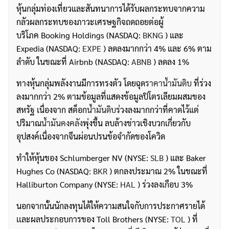
หุ้นกลุ่มท่องเที่ยวและสันทนาการได้รับผลกระทบจากความ
กลัวผลกระทบของภาวะเศรษฐกิจถดถอยต่อผู้
บริโภค Booking Holdings (NASDAQ:
BKNG
) และ
Expedia (NASDAQ:
EXPE
) ลดลงมากกว่า 4% และ 6% ตาม
ลำดับ ในขณะที่ Airbnb (NASDAQ:
ABNB
) ลดลง 1%
ทางหุ้นกลุ่มพลังงานมีการทรงตัว โดยฉุด
ราคาน้ำมันดิบ
ที่ร่วง
ลงมากกว่า 2% ตามข้อมูลที่แสดงข้อมูลปิโตรเลียมผสมของ
สหรัฐ เนื่องจาก สต็อก
น้ำมันดิบ
ร่วงลงมากกว่าที่คาดไว้แต่
ปริมาณ
น้ำมันคงคลัง
พุ่งขึ้น ลบล้างข่าวเชิงบวกเกี่ยวกับ
อุปสงค์เนื่องจากจีนผ่อนปรนข้อจำกัดของโควิด
ทำให้หุ้นของ Schlumberger NV (NYSE:
SLB
) และ Baker
Hughes Co (NASDAQ:
BKR
) ตกลงประมาณ 2% ในขณะที่
Halliburton Company (NYSE:
HAL
) ร่วงลงเกือบ 3%
นอกจากนั้นนักลงทุนได้ให้ความสนใจกับการประกาศรายได้
เเละผลประกอบการของ Toll Brothers (NYSE:
TOL
) ที่