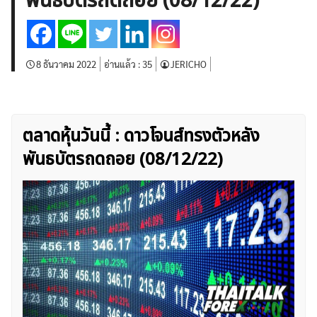
พันธบัตรถดถอย (08/12/22)
บทวิเคราะห์
เศรษฐกิจทั่วไป
ดัชนี-หุ้น
พันธบัตร
สินค้าโภคภัณฑ์
โบรกเกอร์ FX
โปรโมชั่น Forex
กองทุน Forex
ฟรี EA
8 ธันวาคม 2022
อ่านแล้ว :
35
JERICHO
ตลาดหุ้นวันนี้ : ดาวโจนส์ทรงตัวหลัง
พันธบัตรถดถอย (08/12/22)