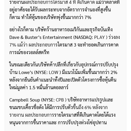
รายงาน
ผลประกอบการไตรมาส 4 ที่ ดีเกินคาด
แม้ว่าตลาดที่
อยู่อาศัยจะได้รับผลกระทบจากอัตราการจำนองที่สูงขึ้น
ก็ตาม ทำให้หุ้นของบริษัทพุ่งขึ้นมากกว่า 7%
อย่างไรก็ตาม บริษัทร้านอาหารอเมริกันและธุรกิจบันเทิง
Dave & Buster’s Entertainment (NASDAQ:
PLAY ) ร่วงลง
7% แม้ว่า
ผลประกอบการ
ไตรมาส 3 จะทำยอดเกินการคาด
การณ์ของวอลล์สตรีท
ในขณะเดียวกันบริษัทค้าปลีกที่เกี่ยวกับอุปกรณ์การปรับปรุง
บ้าน Lowe’s (NYSE:
LOW
) มีแนวโน้มเพิ่มขึ้นมากกว่า 2%
หลังจากยืนยันคำแนะนำทั้งปีและเปิดตัวโครงการซื้อหุ้นคืน
ใหม่มูลค่า 1.5 หมื่นล้านดอลลาร์
Campbell Soup (NYSE:
CPB )
บริษัทอาหารแปรรูปเเละ
ขนมขบเคี้ยวชื่อดัง ได้มีการปรับตัว
ขึ้นถึง 6% หลังจาก
รายงาน
ผลประกอบการ
รายไตรมาสที่ดีเกินคาดโดยได้แรง
หนุนจากการขึ้นราคาและ การปรับปรุงห่วงโซ่อุปทาน