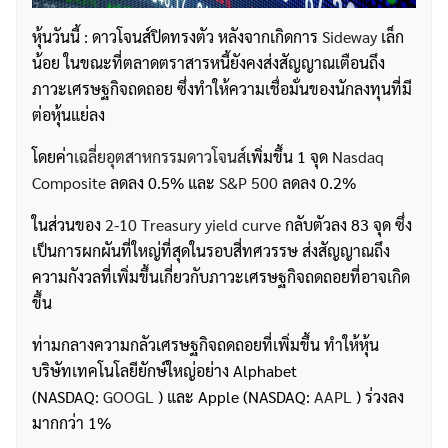
หุ้นวันนี้ : ดาวโจนส์ปิดทรงตัว หลังจากเกิดการ
Sideway
เล็ก
น้อย ในขณะที่ตลาดตราสารหนี้ยังคงส่งสัญญาณเตือนถึง
ภาวะเศรษฐกิจถดถอย ซึ่งทำให้ความเชื่อมั่นของนักลงทุนที่มี
ต่อหุ้นแย่ลง
โดยค่า
เฉลี่ยอุตสาหกรรมดาวโจนส์
เพิ่มขึ้น 1 จุด
Nasdaq
Composite
ลดลง 0.5% และ
S&P 500
ลดลง 0.2%
ในส่วนของ
2-10 Treasury yield curve
กลับตัวลง 83 จุด ซึ่ง
เป็นการผกผันที่ใหญ่ที่สุดในรอบสี่ทศวรรษ ส่งสัญญาณถึง
ความกังวลที่เพิ่มขึ้นเกี่ยวกับภาวะเศรษฐกิจถดถอยที่อาจเกิด
ขึ้น
ท่ามกลางความกลัวเศรษฐกิจถดถอยที่เพิ่มขึ้น ทำให้หุ้น
บริษัทเทคโนโลยียักษ์ใหญ่อย่าง Alphabet
(NASDAQ:
GOOGL
) และ Apple (NASDAQ:
AAPL
) ร่วงลง
มากกว่า 1%