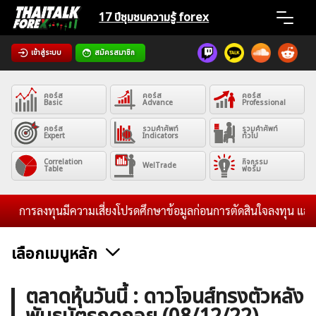
Skip
17 ปีชุมชน
ความรู้ forex
to
content
เข้าสู่ระบบ
สมัครสมาชิก
Home
คอร์ส
คอร์ส
คอร์ส
News
Basic
Advance
Professional
คอร์ส
รวมคำศัพท์
รวมคำศัพท์
Expert
Indicators
ทั่วไป
Articles
Correlation
กิจกรรม
WelTrade
Table
ฟอรั่ม
VPS Register
การลงทุนมีความเสี่ยงโปรดศึกษาข้อมูลก่อนการตัดสินใจลงทุน และไม่รั
เลือกเมนูหลัก
ค้นหา
ข่าวฟอเร็กซ์และสกุลเงิน
คริปโตเคอร์เรนซี
ฟรีซิกแนล รายวัน
ตลาดหุ้นวันนี้ : ดาวโจนส์ทรงตัวหลัง
สำหรับ: