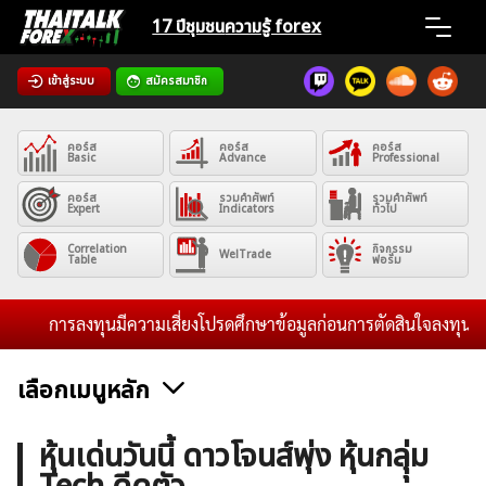
Skip
17 ปีชุมชน
ความรู้ forex
to
content
เข้าสู่ระบบ
สมัครสมาชิก
Home
คอร์ส
คอร์ส
คอร์ส
News
Basic
Advance
Professional
คอร์ส
รวมคำศัพท์
รวมคำศัพท์
Expert
Indicators
ทั่วไป
Articles
Correlation
กิจกรรม
WelTrade
Table
ฟอรั่ม
VPS Register
การลงทุนมีความเสี่ยงโปรดศึกษาข้อมูลก่อนการตัดสินใจลงทุน และไม่
เลือกเมนูหลัก
ค้นหา
ข่าวฟอเร็กซ์และสกุลเงิน
คริปโตเคอร์เรนซี
ฟรีซิกแนล รายวัน
หุ้นเด่นวันนี้ ดาวโจนส์พุ่ง หุ้นกลุุ่ม
สำหรับ: