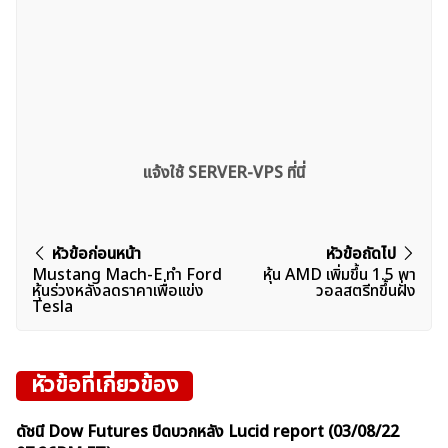
แจ้งใช้ SERVER-VPS ที่นี่
แนะแนว
หัวข้อก่อนหน้า
หัวข้อถัดไป
Mustang Mach-E ทำ Ford
หุ้น AMD เพิ่มขึ้น 1.5 พา
เรื่อง
หุ้นร่วงหลังลดราคาเพื่อเเข่ง
วอลสตรีทขึ้นฝั่ง
Tesla
หัวข้อที่เกี่ยวข้อง
ดัชนี Dow Futures ปิดบวกหลัง Lucid report (03/08/22