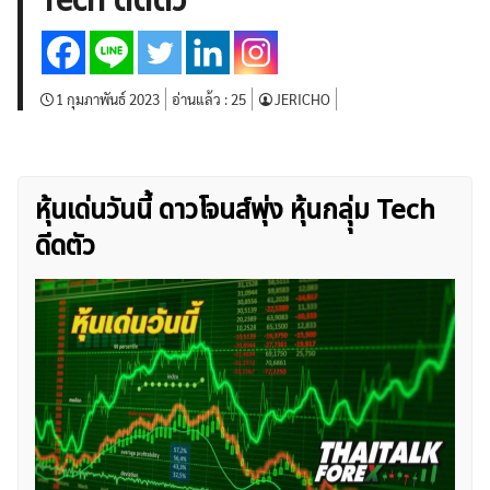
Tech ดีดตัว
บทวิเคราะห์
เศรษฐกิจทั่วไป
ดัชนี-หุ้น
พันธบัตร
สินค้าโภคภัณฑ์
โบรกเกอร์ FX
โปรโมชั่น Forex
กองทุน Forex
ฟรี EA
1 กุมภาพันธ์ 2023
อ่านแล้ว :
25
JERICHO
หุ้นเด่นวันนี้ ดาวโจนส์พุ่ง หุ้นกลุุ่ม Tech
ดีดตัว