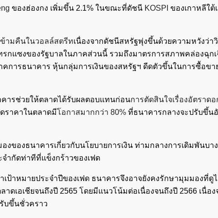
eng
ของฮ่องกง เพิ่มขึ้น 2.1% ในขณะที่ดัชนี
KOSPI
ของเกาหลีใต้
่วข้ามคืนในวอลล์สตรีท
เนื่องจากดัชนีสหรัฐพุ่งขึ้นด้วยความหวังว่
ารแทรกแซงของรัฐบาลในภาคส่วนนี้ รวมถึงมาตรการสภาพคล่องฉุก
าคการธนาคาร หุ้นกลุ่มการเงินของสหรัฐฯ ดีดตัวขึ้นในการซื้อขา
นาคารช่วยให้ตลาดได้รับผลตอบแทนก่อน
การตัดสินใจเรื่องอัตราดอ
นดราคาในตลาดมี
โอกาสมากกว่า 80%
ที่ธนาคารกลางจะปรับขึ้นอ
ค้นหา
สำหรับ:
มุมมองของธนาคารเกี่ยวกับนโยบายการเงิน ท่ามกลางการเดิมพันบางอ
ำกัดท่าทีที่แข็งกร้าวของเฟด
ว่าเป้าหมายประจำปีของเฟด ธนาคารจึงอาจยังคงรักษามุมมองที่ดู
่อตลาดเอเชียจนถึงปี 2565 โดยมีแนวโน้มต่อเนื่องจนถึงปี 2566 เนื่อ
รับขึ้นชั่วคราว