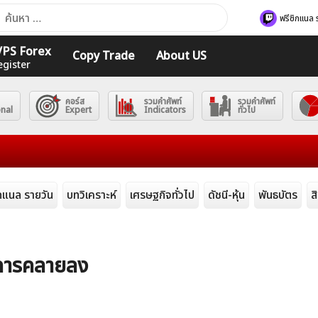
า
ฟรีซิกแนล 
ับ:
 VPS Forex
Copy Trade
About US
egister
คอร์ส
รวมคำศัพท์
รวมคำศัพท์
onal
Expert
Indicators
ทั่วไป
ิกแนล รายวัน
บทวิเคราะห์
เศรษฐกิจทั่วไป
ดัชนี-หุ้น
พันธบัตร
ส
นาคารคลายลง