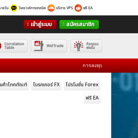
รายวัน
วิเคราะห์ทางเทคนิค
บริการ VPS
ฟรี EA
เข้าสู่ระบบ
สมัครสมาชิก
Correlation
กิจกรรม
WelTrade
Table
ฟอรั่ม
การลงทุนมีความเสี่ยงโปรดศึกษา
ินค้าโภคภัณฑ์
โบรกเกอร์ FX
โปรโมชั่น Forex
ฟรี EA