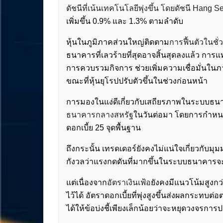
ดัชนีที่เน้นเทคโนโลยีพุ่งขึ้น โดยดัชนี Hang S
เพิ่มขึ้น 0.9% และ 1.3% ตามลำดับ
หุ้นในภูมิภาคส่วนใหญ่ติดตาม
การฟื้นตัวในชั
ธนาคารที่เลวร้ายที่สุดอาจสิ้นสุดลงแล้ว ก
การควบรวมกิจการ ช่วยเพิ่มความเชื่อมั่นในภ
ขณะที่หุ้นยุโรปปรับตัวขึ้นในช่วงก่อนหน้า
การมองในแง่ดีเกี่ยวกับเสถียรภาพในระบบธ
ธนาคารกลางสหรัฐ
ในวันต่อมา โดยการกำห
ดอกเบี้ย 25 จุดพื้นฐาน
ถึงกระนั้น เทรดเดอร์ยังคงไม่แน่ใจเกี่ยวกับ
กังวลว่าแรงกดดันที่มากขึ้นในระบบธนาคารจะจ
แต่เนื่องจาก
อัตราเงินเฟ้อ
ยังคงมีแนวโน้มสูงก
ไว้ได้ อัตราดอกเบี้ยที่พุ่งสูงขึ้นส่งผลกระทบต
ได้ให้ข้อบ่งชี้เพียงเล็กน้อยว่าจะหยุดวงจรการป