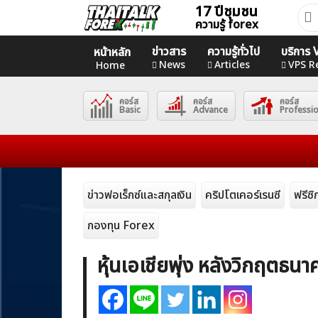
17 ปีชุมชน
Skip
ค้นห
ความรู้ forex
to
สำหร
content
ข่าวสาร
ความรู้ทั่วไป
บริการ
หน้าหลัก
Home
News
Articles
VPS R
Home
คอร์ส
คอร์ส
คอร์ส
News
Basic
Advance
Professi
Articles
VPS Register
ข่าวฟอเร็กซ์และสกุลเงิน
คริปโตเคอร์เรนซี
ฟรีซ
กองทุน Forex
หุ้นเอเชียพุ่ง หลังวิกฤตธ