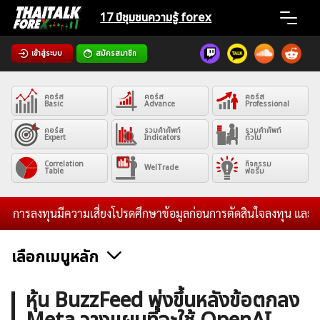
Skip
17 ปีชุมชน
ความรู้ forex
to
content
เข้าสู่ระบบ
สมัครสมาชิก
Home
คอร์ส
คอร์ส
คอร์ส
News
Basic
Advance
Professional
คอร์ส
รวมคำศัพท์
รวมคำศัพท์
Expert
Indicators
ทั่วไป
Articles
Correlation
กิจกรรม
WelTrade
Table
ฟอรั่ม
VPS Register
การลงทุนมีความเสี่ยงโปรดศึกษาข้อมูลก่อนการตัดสินใจลงทุน และไม่รับ
เลือกเมนูหลัก
ค้นหา
ข่าวฟอเร็กซ์และสกุลเงิน
คริปโตเคอร์เรนซี
ฟรีซิกแนล รายวัน
หุ้น BuzzFeed พุ่งขึ้นหลังข้อตกลง
สำหรับ: