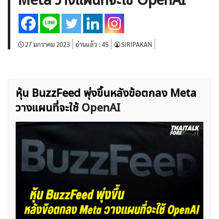
Meta วางแผนที่จะใช้ OpenAI
บทวิเคราะห์
เศรษฐกิจทั่วไป
ดัชนี-หุ้น
พันธบัตร
สินค้าโภคภัณฑ์
โบรกเกอร์ FX
โปรโมชั่น Forex
กองทุน Forex
ฟรี EA
27 มกราคม 2023
อ่านแล้ว :
45
SIRIPAKAN
หุ้น BuzzFeed พุ่งขึ้นหลังข้อตกลง Meta
วางแผนที่จะใช้
OpenAI