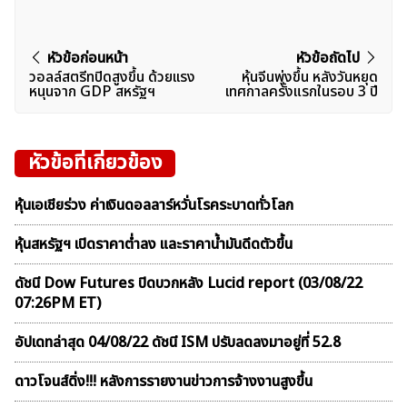
แนะแนว
หัวข้อก่อนหน้า
หัวข้อถัดไป
วอลล์สตรีทปิดสูงขึ้น ด้วยเเรง
หุ้นจีนพุ่งขึ้น หลังวันหยุด
เรื่อง
หนุนจาก GDP สหรัฐฯ
เทศกาลครั้งแรกในรอบ 3 ปี
หัวข้อที่เกี่ยวข้อง
หุ้นเอเชียร่วง ค่าเงินดอลลาร์หวั่นโรคระบาดทั่วโลก
หุ้นสหรัฐฯ เปิดราคาต่ำลง และราคาน้ำมันดีดตัวขึ้น
ดัชนี Dow Futures ปิดบวกหลัง Lucid report (03/08/22
07:26PM ET)
อัปเดทล่าสุด 04/08/22 ดัชนี ISM ปรับลดลงมาอยู่ที่ 52.8
ดาวโจนส์ดิ่ง!!! หลังการรายงานข่าวการจ้างงานสูงขึ้น