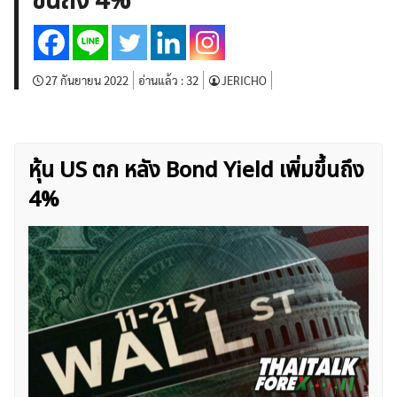
ขึ้นถึง 4%
บทวิเคราะห์
เศรษฐกิจทั่วไป
ดัชนี-หุ้น
พันธบัตร
สินค้าโภคภัณฑ์
โบรกเกอร์ FX
โปรโมชั่น Forex
กองทุน Forex
ฟรี EA
27 กันยายน 2022
อ่านแล้ว :
32
JERICHO
หุ้น US ตก หลัง Bond Yield เพิ่มขึ้นถึง
4%