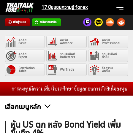
Skip
17 ปีชุมชน
ความรู้ forex
to
content
เข้าสู่ระบบ
สมัครสมาชิก
Home
คอร์ส
คอร์ส
คอร์ส
News
Basic
Advance
Professional
คอร์ส
รวมคำศัพท์
รวมคำศัพท์
Expert
Indicators
ทั่วไป
Articles
Correlation
กิจกรรม
WelTrade
Table
ฟอรั่ม
VPS Register
การลงทุนมีความเสี่ยงโปรดศึกษาข้อมูลก่อนการตัดสินใจลงทุน และไม่รั
เลือกเมนูหลัก
ค้นหา
ข่าวฟอเร็กซ์และสกุลเงิน
คริปโตเคอร์เรนซี
ฟรีซิกแนล รายวัน
หุ้น US ตก หลัง Bond Yield เพิ่ม
สำหรับ: