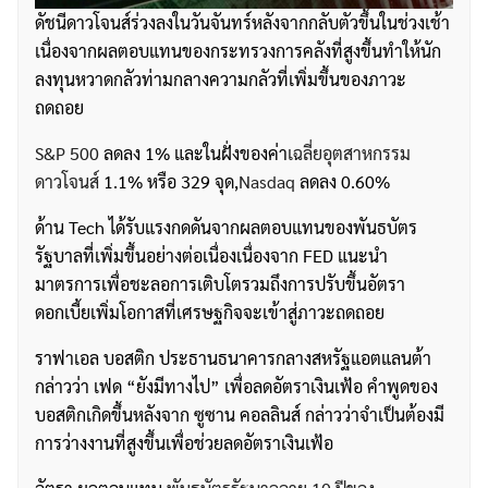
ดัชนีดาวโจนส์ร่วงลงในวันจันทร์หลังจากกลับตัวขึ้นในช่วงเช้า
เนื่องจากผลตอบแทนของกระทรวงการคลังที่สูงขึ้นทำให้นัก
ลงทุนหวาดกลัวท่ามกลางความกลัวที่เพิ่มขึ้นของภาวะ
ถดถอย
S&P 500
ลดลง 1% และในฝั่งของค่า
เฉลี่ยอุตสาหกรรม
ดาวโจนส์
1.1% หรือ 329 จุด,
Nasdaq
ลดลง 0.60%
ด้าน Tech ได้รับแรงกดดันจากผลตอบแทนของพันธบัตร
รัฐบาลที่เพิ่มขึ้นอย่างต่อเนื่องเนื่องจาก FED แนะนำ
มาตรการเพื่อชะลอการเติบโตรวมถึงการปรับขึ้นอัตรา
ดอกเบี้ยเพิ่มโอกาสที่เศรษฐกิจจะเข้าสู่ภาวะถดถอย
ราฟาเอล บอสติก ประธานธนาคารกลางสหรัฐแอตแลนต้า
กล่าวว่า เฟด “ยังมีทางไป” เพื่อลดอัตราเงินเฟ้อ คำพูดของ
บอสติกเกิดขึ้นหลังจาก ซูซาน คอลลินส์ กล่าวว่าจำเป็นต้องมี
การว่างงานที่สูงขึ้นเพื่อช่วยลดอัตราเงินเฟ้อ