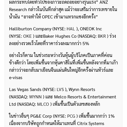
ผลกระทบโดยทั่วไปของภาวะถดถอยอย่างรุนแรง” ANZ
Research กล่าวในบันทึกล่าสุด แม้ว่าจะเสริมว่าการเทขายใน
น้ำมัน “อาจทำให้ OPEC เข้ามาแทรกแซงอีกครั้ง”
Halliburton Company (NYSE:
HAL
), ONEOK Inc
(NYSE:
OKE
) และBaker Hughes Co (NASDAQ:
BKR
) ร่วง
ลงอย่างรวดเร็วโดยที่ราคาร่วงลงมากกว่า 5%
อย่างไรก็ตาม ในช่วงระหว่างวันหุ้นผู้บริโภคเป็นภาคที่ค่อน
ข้างดีกว่า โดยเพิ่มขึ้นจากหุ้นคาสิโนที่เพิ่มขึ้นหลังจากที่มาเก๊า
กล่าวว่าจะกลับมาเยือนจีนแผ่นดินใหญ่อีกครั้งผ่านทัวร์และ
e-visas
Las Vegas Sands (NYSE:
LVS
), Wynn Resorts
(NASDAQ:
WYNN
) และ Melco Resorts & Entertainment
Ltd (NASDAQ:
MLCO
) เพิ่มขึ้นเป็นตัวเลขสองหลัก
ค้นหา
ในข่าวอื่นๆ PG&E Corp (NYSE:
PCG
) เพิ่มขึ้นมากกว่า 1%
สำหรับ:
เนื่องจากบริษัทถูกกำหนดให้มาแทนที่ Citrix Systems