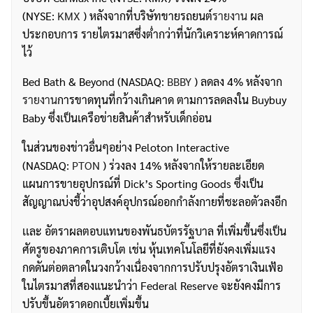
(NYSE:
KMX
) หลังจากที่บริษัทขายรถยนต์
รายงาน
ผล
ประกอบการ รายไตรมาสซึ่งต่ำกว่าที่นักวิเคราะห์คาดการณ์
ไว้
Bed Bath & Beyond (NASDAQ:
BBBY
) ลดลง 4% หลังจาก
รายงาน
การขาดทุนที่กว้างเกินคาด ตามการลดลงใน Buybuy
Baby ซึ่งเป็นเครือข่ายสินค้าสำหรับเด็กอ่อน
ในส่วนของข่าวอื่นๆอย่าง Peloton Interactive
(NASDAQ:
PTON
) ร่วงลง 14% หลังจากให้รายละเอียด
แผนการขายอุปกรณ์ที่ Dick’s Sporting Goods ซึ่งเป็น
สัญญาณบ่งชี้ว่าอุปสงค์อุปกรณ์ออกกำลังกายที่ชะลอตัวลงอีก
ค้นหา
เเละ อัตราผลตอบแทนของพันธบัตรรัฐบาล ที่เพิ่มขึ้นซึ่งเป็น
สำหรับ:
ศัตรูของภาคการเติบโต เช่น หุ้นเทคโนโลยีที่ยังคงเพิ่มแรง
กดดันต่อตลาดในวงกว้างเนื่องจากการปรับปรุงอัตราเงินเฟ้อ
ในไตรมาสที่สองแนะนำว่า Federal Reserve จะยังคงมีการ
ปรับขึ้นอัตราดอกเบี้ยเพิ่มขึ้น