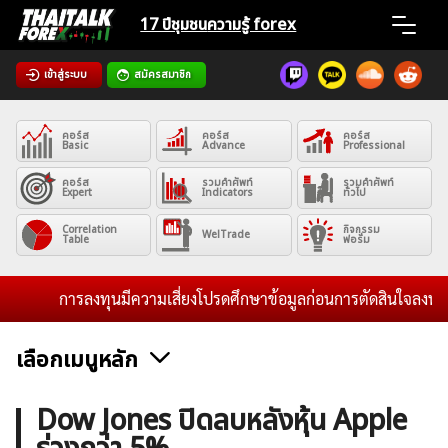
Skip
17 ปีชุมชน
ความรู้ forex
to
content
เข้าสู่ระบบ
สมัครสมาชิก
Home
คอร์ส
คอร์ส
คอร์ส
News
Basic
Advance
Professional
คอร์ส
รวมคำศัพท์
รวมคำศัพท์
Expert
Indicators
ทั่วไป
Articles
Correlation
กิจกรรม
WelTrade
Table
ฟอรั่ม
VPS Register
การลงทุนมีความเสี่ยงโปรดศึกษาข้อมูลก่อนการตัดสินใจลงทุน และ
เลือกเมนูหลัก
ค้นหา
ข่าวฟอเร็กซ์และสกุลเงิน
คริปโตเคอร์เรนซี
ฟรีซิกแนล รายวัน
Dow Jones ปิดลบหลังหุ้น Apple
สำหรับ: