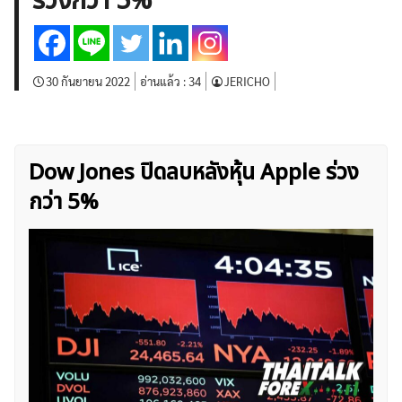
ร่วงกว่า 5%
บทวิเคราะห์
เศรษฐกิจทั่วไป
ดัชนี-หุ้น
พันธบัตร
สินค้าโภคภัณฑ์
โบรกเกอร์ FX
โปรโมชั่น Forex
กองทุน Forex
ฟรี EA
30 กันยายน 2022
อ่านแล้ว :
34
JERICHO
Dow Jones ปิดลบหลังหุ้น Apple ร่วง
กว่า 5%