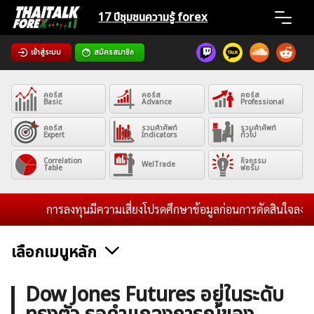
Skip
17 ปีชุมชน
ความรู้ forex
to
content
เข้าสู่ระบบ
สมัครสมาชิก
Home
คอร์ส
คอร์ส
คอร์ส
News
Basic
Advance
Professional
คอร์ส
รวมคำศัพท์
รวมคำศัพท์
Expert
Indicators
ทั่วไป
Articles
Correlation
กิจกรรม
WelTrade
Table
ฟอรั่ม
VPS Register
การลงทุนมีความเสี่ยงโปรดศึกษาข้อมูลก่อนการตัดสินใจลงทุน แล
เลือกเมนูหลัก
ค้นหา
ข่าวฟอเร็กซ์และสกุลเงิน
คริปโตเคอร์เรนซี
ฟรีซิกแนล รายวัน
Dow Jones Futures อยู่ในระดับ
สำหรับ: