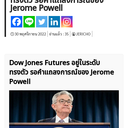
ทรงตัว รอคำแถลงการณ์ของ
บทวิเคราะห์
เศรษฐกิจทั่วไป
ดัชนี-หุ้น
พันธบัตร
Jerome Powell
สินค้าโภคภัณฑ์
โบรกเกอร์ FX
โปรโมชั่น Forex
กองทุน Forex
ฟรี EA
30 พฤศจิกายน 2022
อ่านแล้ว :
35
JERICHO
Dow Jones Futures อยู่ในระดับ
ทรงตัว รอคำแถลงการณ์ของ Jerome
Powell