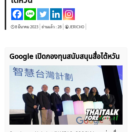
ไต้หวัน
บทวิเคราะห์
เศรษฐกิจทั่วไป
ดัชนี-หุ้น
พันธบัตร
สินค้าโภคภัณฑ์
โบรกเกอร์ FX
โปรโมชั่น Forex
กองทุน Forex
ฟรี EA
8 มีนาคม 2023
อ่านแล้ว :
28
JERICHO
Google เปิดกองทุนสนับสนุนสื่อไต้หวัน