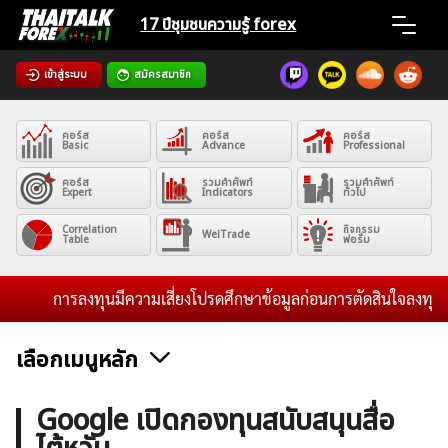
Skip
17 ปีชุมชน
ความรู้ forex
to
content
เข้าสู่ระบบ
สมัครสมาชิก
Home
คอร์ส
คอร์ส
คอร์ส
News
Basic
Advance
Professional
คอร์ส
รวมคำศัพท์
รวมคำศัพท์
Expert
Indicators
ทั่วไป
Articles
Correlation
กิจกรรม
WelTrade
Table
ฟอรั่ม
VPS Register
การลงทุนมีความเสี่ยงโปรดศึกษาข้อมูลก่อนการตัดสินใจลงทุน และไ
เลือกเมนูหลัก
ค้นหา
ข่าวฟอเร็กซ์และสกุลเงิน
คริปโตเคอร์เรนซี
ฟรีซิกแนล รายวัน
Google เปิดกองทุนสนับสนุนสื่อ
สำหรับ: