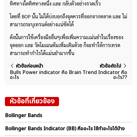
ทิศทางใดทิศทางหนึ่ง เเละ กลับตัวอย่างรวดเร็ว
โดยที่ BOP นั้น ไม่ได้บ่งบอกถึงจุดควรที่ออกจากตลาด เเละ ไม่
สามารถระบุเทรนด์อย่างเเน่ชัดได้
ดังนั้นการใช้เครื่องมืออื่นๆเพื่อเพิ่มความเเม่นยำในเรื่องของ
จุดออก เเละ วัดโมเมนตัมเพิ่มเติมด้วย ก็จะทำให้การเทรด
สามารถทำกำไรได้เเม่นยำมากขึ้น
แนะแนว
หัวข้อก่อนหน้า
หัวข้อถัดไป
Bulls Power indicator คือ
Brain Trend Indicator คือ
เรื่อง
อะไร
อะไร??
ค้นหา
สำหรับ:
หัวข้อที่เกี่ยวข้อง
Bollinger Bands
Bollinger Bands Indicator (BB) คืออะไร ใช้ทำอะไรได้บ้าง