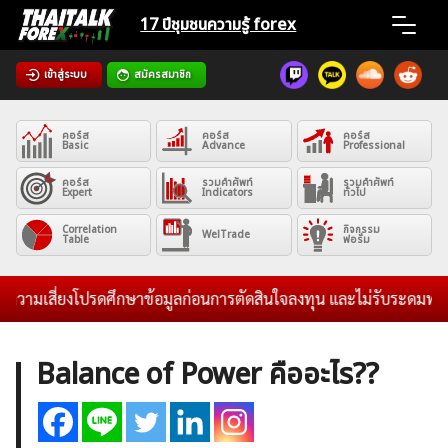
Skip
17 ปีชุมชน
ความรู้ forex
to
content
เข้าสู่ระบบ
สมัครสมาชิก
Home
คอร์ส
คอร์ส
คอร์ส
News
Basic
Advance
Professional
คอร์ส
รวมคำศัพท์
รวมคำศัพท์
Expert
Indicators
ทั่วไป
Articles
Correlation
กิจกรรม
WelTrade
Table
ฟอรั่ม
VPS Register
วามเสี่ยงโปรดศึกษาข้อมูลก่อนการตัดสินใจลงทุน และไม่รับระดมทุนใดๆท
Balance of Power คืออะไร??
ค้นหา
สำหรับ: