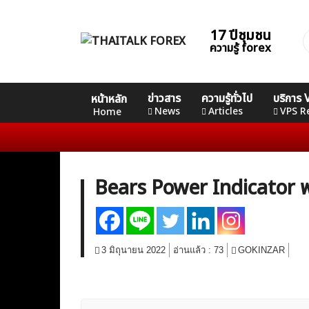
Skip
to
17 ปีชุมชน
ค
content
ความรู้ forex
ส
Home
คอร์ส
คอร์ส
คอร์ส
ข่าวสาร
ความรู้ทั่วไป
บริการ
หน้าหลัก
News
Basic
Advance
Professional
News
Articles
VPS R
Home
Articles
VPS Register
Bears Power Indicator พลั
3 มิถุนายน 2022
อ่านแล้ว :
73
GOKINZAR