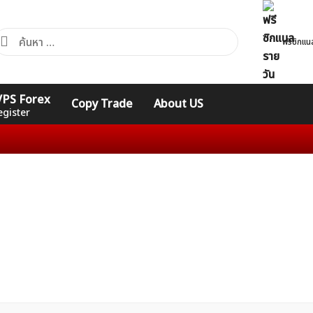
้นหา
ฟรีซิกแน
ำหรับ:
คอร์ส
รวมคำศัพท์
รวมคำศัพท์
 VPS Forex
Copy Trade
About US
Expert
Indicators
ทั่วไป
egister