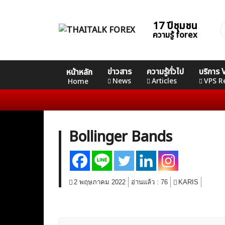
Skip
to
17 ปีชุมชน
ค
content
ความรู้ forex
ส
Home
คอร์ส
คอร์ส
คอร์ส
ข่าวสาร
ความรู้ทั่วไป
บริการ
หน้าหลัก
News
Basic
Advance
Professional
News
Articles
VPS R
Home
Articles
VPS Register
Bollinger Bands
2 พฤษภาคม 2022
อ่านแล้ว :
76
KARIS