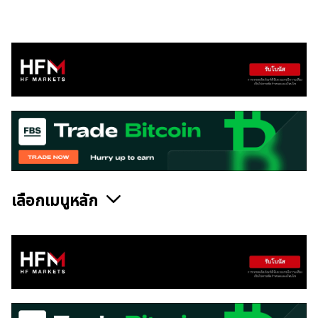
เลือกเมนูหลัก
ข่าวฟอเร็กซ์และสกุลเงิน
คริปโตเคอร์เรนซี
ฟรีซิกแนล รายวัน
บทวิเคราะห์
เศรษฐกิจทั่วไป
ดัชนี-หุ้น
พันธบัตร
สินค้าโภคภัณฑ์
โบรกเกอร์ FX
โปรโมชั่น Forex