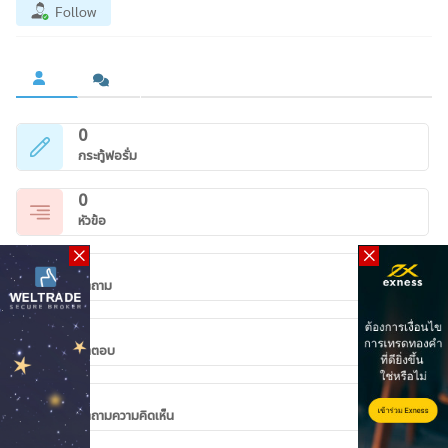
Follow
0
กระทู้ฟอรั่ม
0
หัวข้อ
0
คำถาม
0
คำตอบ
0
คำถามความคิดเห็น