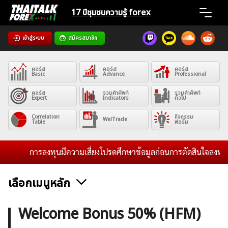
Skip
17 ปีชุมชน
ความรู้ forex
to
content
เข้าสู่ระบบ
สมัครสมาชิก
Home
คอร์ส
คอร์ส
คอร์ส
News
Basic
Advance
Professional
คอร์ส
รวมคำศัพท์
รวมคำศัพท์
Expert
Indicators
ทั่วไป
Articles
Correlation
กิจกรรม
WelTrade
Table
ฟอรั่ม
VPS Register
การลงทุนมีความเสี่ยงโปรดศึกษาข้อมูลก่อนการตัดสินใจลงทุน และไ
เลือกเมนูหลัก
ค้นหา
ข่าวฟอเร็กซ์และสกุลเงิน
คริปโตเคอร์เรนซี
ฟรีซิกแนล รายวัน
Welcome Bonus 50% (HFM)
สำหรับ: