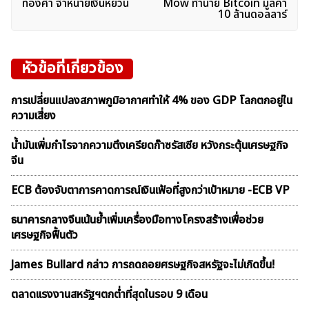
เรื่อง
ทองคำ จำหน่ายเงินหยวน
Mow ทำนาย Bitcoin มูลค่า
10 ล้านดอลลาร์
หัวข้อที่เกี่ยวข้อง
การเปลี่ยนแปลงสภาพภูมิอากาศทำให้ 4% ของ GDP โลกตกอยู่ใน
ความเสี่ยง
น้ำมันเพิ่มกำไรจากความตึงเครียดก๊าซรัสเซีย หวังกระตุ้นเศรษฐกิจ
จีน
ECB ต้องจับตาการคาดการณ์เงินเฟ้อที่สูงกว่าเป้าหมาย -ECB VP
ธนาคารกลางจีนเน้นย้ำเพิ่มเครื่องมือทางโครงสร้างเพื่อช่วย
เศรษฐกิจฟื้นตัว
James Bullard กล่าว การถดถอยศรษฐกิจสหรัฐจะไม่เกิดขึ้น!
ตลาดเเรงงานสหรัฐฯตกต่ำที่สุดในรอบ 9 เดือน