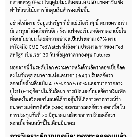
กลางสหรัฐ
(Fed)
ในฤดูใบไม้ผลิส่งผลให้ USD แข็งค่าขึ้น ซึ่ง
ทำให้แนวโน้มการกักตุนเงินสำรองเพิ่มขึ้น
อย่างไรก็ตาม ข้อมูลสหรัฐฯ ที่ย่ำแย่เมื่อเร็วๆ นี้ หมายความว่า
นักลงทุนกำลังเดิมพันอีกครั้งว่าเฟดจะเริ่มลดอัตราดอกเบี้ยใน
เดือนกันยายน โดยมีความน่าจะเป็นประมาณ 67% ตาม
เครื่องมือ CME FedWatch ซึ่งอิงตามประมาณการของ Fed
สหรัฐฯ เป็นเวลา 30 วัน ข้อมูลราคากองทุน Futures
นอกจากนี้ ในระดับโลก ความคาดหวังด้านอัตราดอกเบี้ยก็ลด
ลง ในวันพุธ ธนาคารแห่งแคนาดา (BoC) ปรับลดอัตรา
ดอกเบี้ยข้ามคืนเป็น 4.75% จาก 5.00% และธนาคารกลาง
ยุโรป (ECB)ก็ตามในวันถัดมา การเปิดเผยข้อมูลอัตราเงินเฟ้อ
ที่ลดลงในสวิตเซอร์แลนด์ได้กระตุ้นให้เกิดการคาดการณ์ว่า
ธนาคารแห่งชาติสวิส (SNB) จะสามารถลดอัตรา ดอกเบี้ย ใน
การประชุมวันที่ 20 มิถุนายน หลังจากการปรับลดอัตรา
ดอกเบี้ยก่อนหน้านี้ในเดือนมีนาคม
การวิเคราะห์ทางเทคนิค: ทองทะลุกรอบแล้ว