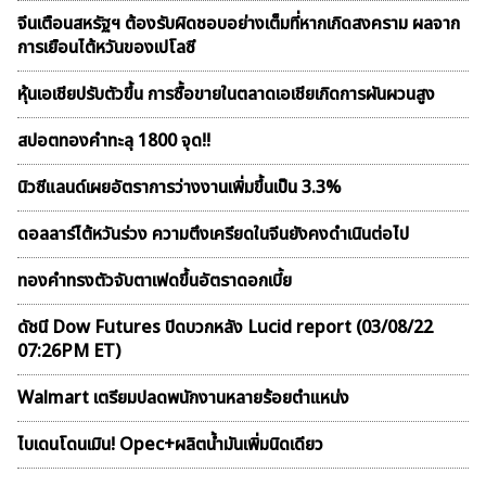
จีนเตือนสหรัฐฯ ต้องรับผิดชอบอย่างเต็มที่หากเกิดสงคราม ผลจาก
การเยือนไต้หวันของเปโลซี
หุ้นเอเชียปรับตัวขึ้น การซื้อขายในตลาดเอเชียเกิดการผันผวนสูง
สปอตทองคำทะลุ 1800 จุด!!
นิวซีแลนด์เผยอัตราการว่างงานเพิ่มขึ้นเป็น 3.3%
ดอลลาร์ไต้หวันร่วง ความตึงเครียดในจีนยังคงดำเนินต่อไป
ทองคำทรงตัวจับตาเฟดขึ้นอัตราดอกเบี้ย
ดัชนี Dow Futures ปิดบวกหลัง Lucid report (03/08/22
07:26PM ET)
Walmart เตรียมปลดพนักงานหลายร้อยตำแหน่ง
ไบเดนโดนเมิน! Opec+ผลิตน้ำมันเพิ่มนิดเดียว