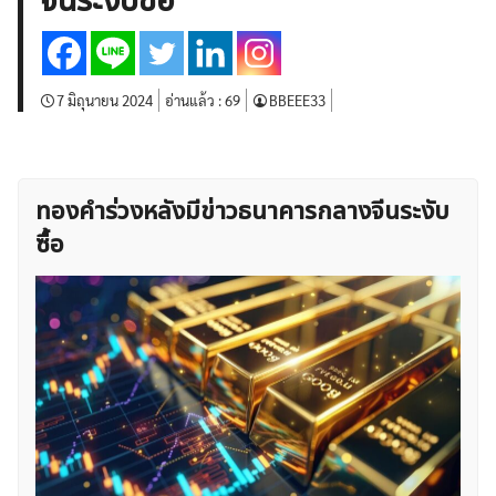
จีนระงับซื้อ
บทวิเคราะห์
เศรษฐกิจทั่วไป
ดัชนี-หุ้น
พันธบัตร
สินค้าโภคภัณฑ์
โบรกเกอร์ FX
โปรโมชั่น Forex
กองทุน Forex
ฟรี EA
7 มิถุนายน 2024
อ่านแล้ว :
69
BBEEE33
ทองคำร่วงหลังมีข่าวธนาคารกลางจีนระงับ
ซื้อ