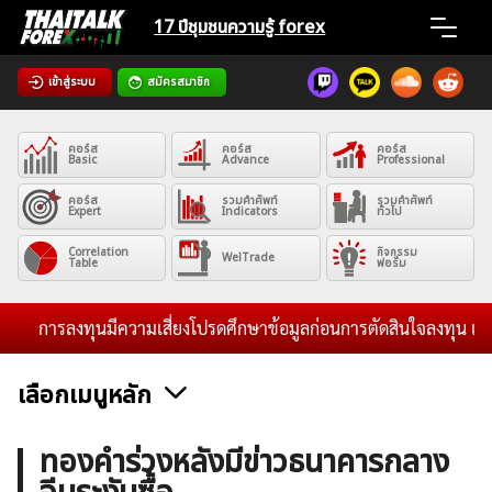
Skip
17 ปีชุมชน
ความรู้ forex
to
content
เข้าสู่ระบบ
สมัครสมาชิก
Home
คอร์ส
คอร์ส
คอร์ส
News
Basic
Advance
Professional
คอร์ส
รวมคำศัพท์
รวมคำศัพท์
Expert
Indicators
ทั่วไป
Articles
Correlation
กิจกรรม
WelTrade
Table
ฟอรั่ม
VPS Register
การลงทุนมีความเสี่ยงโปรดศึกษาข้อมูลก่อนการตัดสินใจลงทุน และไม่รั
เลือกเมนูหลัก
ค้นหา
ข่าวฟอเร็กซ์และสกุลเงิน
คริปโตเคอร์เรนซี
ฟรีซิกแนล รายวัน
ทองคำร่วงหลังมีข่าวธนาคารกลาง
สำหรับ: