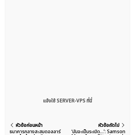
แจ้งใช้ SERVER-VPS ที่นี่
แนะแนว
หัวข้อก่อนหน้า
หัวข้อถัดไป
ธนาคารกลางสะสมดอลลาร์
‘มันจะเป็นระเบิด…’: Samson