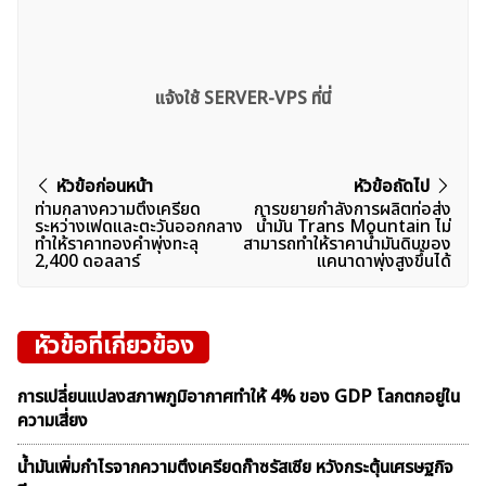
แจ้งใช้ SERVER-VPS ที่นี่
แนะแนว
หัวข้อก่อนหน้า
หัวข้อถัดไป
ท่ามกลางความตึงเครียด
การขยายกำลังการผลิตท่อส่ง
เรื่อง
ระหว่างเฟดและตะวันออกกลาง
น้ำมัน Trans Mountain ไม่
ทำให้ราคาทองคำพุ่งทะลุ
สามารถทำให้ราคาน้ำมันดิบของ
2,400 ดอลลาร์
แคนาดาพุ่งสูงขึ้นได้
หัวข้อที่เกี่ยวข้อง
การเปลี่ยนแปลงสภาพภูมิอากาศทำให้ 4% ของ GDP โลกตกอยู่ใน
ความเสี่ยง
น้ำมันเพิ่มกำไรจากความตึงเครียดก๊าซรัสเซีย หวังกระตุ้นเศรษฐกิจ