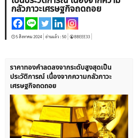
เป็นประวัติการณ์ เนื่องจากความ
บทวิเคราะห์
เศรษฐกิจทั่วไป
ดัชนี-หุ้น
พันธบัตร
กลัวภาวะเศรษฐกิจถดถอย
สินค้าโภคภัณฑ์
โบรกเกอร์ FX
โปรโมชั่น Forex
กองทุน Forex
ฟรี EA
5 สิงหาคม 2024
อ่านแล้ว :
50
BBEEE33
ราคาทองคำลดลงจากระดับสูงสุดเป็น
ประวัติการณ์ เนื่องจากความกลัวภาวะ
เศรษฐกิจถดถอย