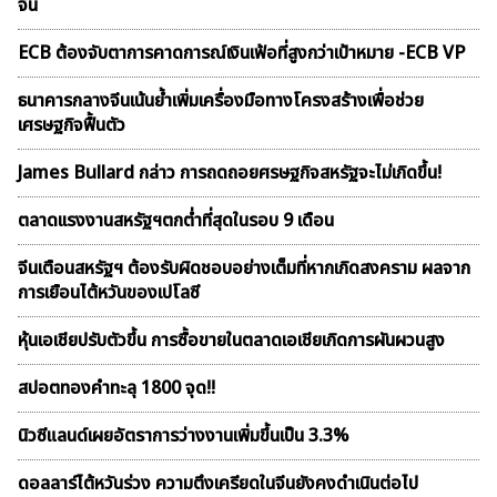
จีน
ECB ต้องจับตาการคาดการณ์เงินเฟ้อที่สูงกว่าเป้าหมาย -ECB VP
ธนาคารกลางจีนเน้นย้ำเพิ่มเครื่องมือทางโครงสร้างเพื่อช่วย
เศรษฐกิจฟื้นตัว
James Bullard กล่าว การถดถอยศรษฐกิจสหรัฐจะไม่เกิดขึ้น!
ตลาดเเรงงานสหรัฐฯตกต่ำที่สุดในรอบ 9 เดือน
จีนเตือนสหรัฐฯ ต้องรับผิดชอบอย่างเต็มที่หากเกิดสงคราม ผลจาก
การเยือนไต้หวันของเปโลซี
หุ้นเอเชียปรับตัวขึ้น การซื้อขายในตลาดเอเชียเกิดการผันผวนสูง
สปอตทองคำทะลุ 1800 จุด!!
นิวซีแลนด์เผยอัตราการว่างงานเพิ่มขึ้นเป็น 3.3%
ดอลลาร์ไต้หวันร่วง ความตึงเครียดในจีนยังคงดำเนินต่อไป