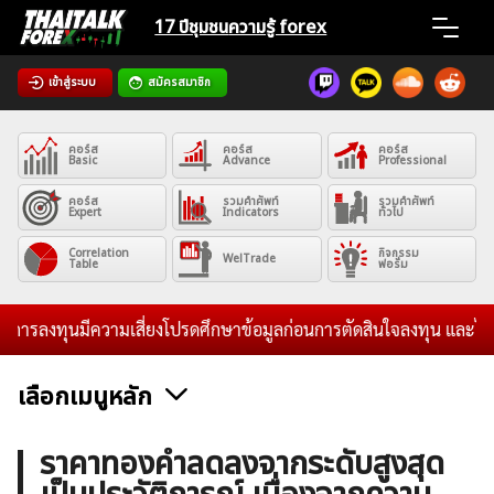
Skip
17 ปีชุมชน
ความรู้ forex
to
content
เข้าสู่ระบบ
สมัครสมาชิก
Home
คอร์ส
คอร์ส
คอร์ส
News
Basic
Advance
Professional
คอร์ส
รวมคำศัพท์
รวมคำศัพท์
Expert
Indicators
ทั่วไป
Articles
Correlation
กิจกรรม
WelTrade
Table
ฟอรั่ม
VPS Register
รลงทุนมีความเสี่ยงโปรดศึกษาข้อมูลก่อนการตัดสินใจลงทุน และไม่รับระ
เลือกเมนูหลัก
ค้นหา
ข่าวฟอเร็กซ์และสกุลเงิน
คริปโตเคอร์เรนซี
ฟรีซิกแนล รายวัน
ราคาทองคำลดลงจากระดับสูงสุด
สำหรับ: