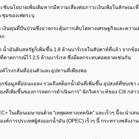
ระชับนโยบายเพิ่มเติมหากมีความเสี่ยงต่อภาวะเงินเฟ้อในลักษณะที
ะชุมของเฟดระบุ
ู้ยืม เงินทุนที่ปั่นป่วนซึ่งอาจกระตุ้นการเติบโตทางเศรษฐกิจและควา
ลก
ำมันดิบสหรัฐก็เพิ่มขึ้น 1.8 ล้านบาร์เรลในสัปดาห์ที่แล้ว จากข้
ี่คาดการณ์ไว้ 2.5 ล้านบาร์เรล ซึ่งมีผลกระทบต่อตลาดเช่นกัน
ค์โรงกลั่นที่อ่อนตัวและอุปทานที่เพียงพอ
ข้อมูลที่อ่อนแอลง รวมถึงสต็อกน้ำมันที่เพิ่มขึ้น อุปสงค์ที่ซบเซา
ยงที่เพิ่มขึ้นของการลดการดำเนินการ” นักวิเคราะห์ของ Citi กล่า
C+ ในเดือนเมษายนด้วย “เหตุผลทางเทคนิค” และเร็วๆ นี้จะนำเสน
งค์การประเทศผู้ส่งออกน้ำมัน (OPEC) เร็วๆ นี้ กระทรวงพลังงาน