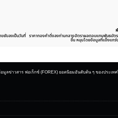
ห
ยับลงเป็นวันที่
ราคาทองคำดิ่งลงท่ามกลางอัตราผลตอบแทนพันธบัตรสห
ขึ้น หนุนโดยข้อมูลที่แข็งแก
ข้อมูลข่าวสาร ฟอเร็กซ์ (FOREX) ยอดนิยมอันดับต้น ๆ ของประเท