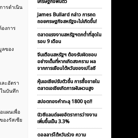
เศรษฐกิจฟื้นตัว
่การดำเนิน
James Bullard กล่าว การถด
ถอยศรษฐกิจสหรัฐจะไม่เกิดขึ้น!
มต้องการ
ตลาดเเรงงานสหรัฐฯตกต่ำที่สุดใน
รอบ 9 เดือน
อมูลของ
จีนเตือนสหรัฐฯ ต้องรับผิดชอบ
อย่างเต็มที่หากเกิดสงคราม ผล
จากการเยือนไต้หวันของเปโลซี
หุ้นเอเชียปรับตัวขึ้น การซื้อขายใน
 และอัตรา
ตลาดเอเชียเกิดการผันผวนสูง
วในบันทึก
สปอตทองคำทะลุ 1800 จุด!!
อแผนเพื่อ
นิวซีแลนด์เผยอัตราการว่างงาน
ของรัสเซีย
เพิ่มขึ้นเป็น 3.3%
ดอลลาร์ไต้หวันร่วง ความ