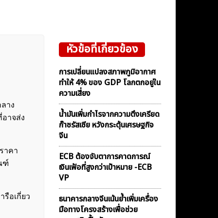
หัวข้อที่เกี่ยวข้อง
การเปลี่ยนแปลงสภาพภูมิอากาศ
ทำให้ 4% ของ GDP โลกตกอยู่ใน
ความเสี่ยง
กลาง
น้ำมันเพิ่มกำไรจากความตึงเครียด
ี่อาจส่ง
ก๊าซรัสเซีย หวังกระตุ้นเศรษฐกิจ
จีน
T ราคา
ECB ต้องจับตาการคาดการณ์
ณฑ์
เงินเฟ้อที่สูงกว่าเป้าหมาย -ECB
VP
รือเกี่ยว
ธนาคารกลางจีนเน้นย้ำเพิ่มเครื่อง
มือทางโครงสร้างเพื่อช่วย