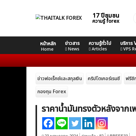
Skip
to
17 ปีชุมชน
ค
content
ความรู้ forex
ส
Home
คอร์ส
คอร์ส
คอร์ส
ข่าวสาร
ความรู้ทั่วไป
บริการ
หน้าหลัก
News
Basic
Advance
Professional
News
Articles
VPS R
Home
Articles
ข่าวฟอเร็กซ์และสกุลเงิน
คริปโตเคอร์เรนซี
ฟรีซ
VPS Register
กองทุน Forex
ราคาน้ำมันทรงตัวหลังจากเฟ