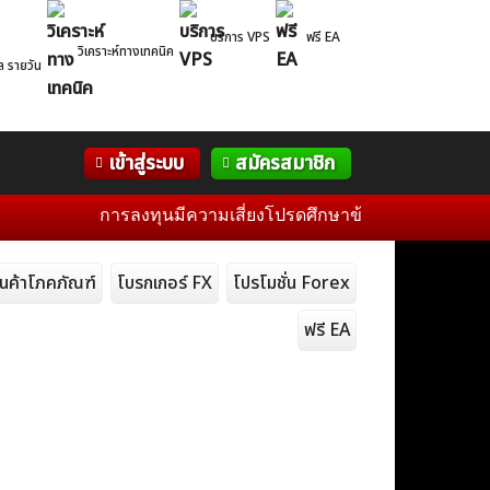
บริการ VPS
ฟรี EA
วิเคราะห์ทางเทคนิค
ล รายวัน
Correlation
WelTrade
กิจกรรม
เข้าสู่ระบบ
สมัครสมาชิก
Table
ฟอรั่ม
การลงทุนมีความเสี่ยงโปรดศึกษาข้อมูลก่อนการตัดสินใจลงท
ินค้าโภคภัณฑ์
โบรกเกอร์ FX
โปรโมชั่น Forex
ฟรี EA