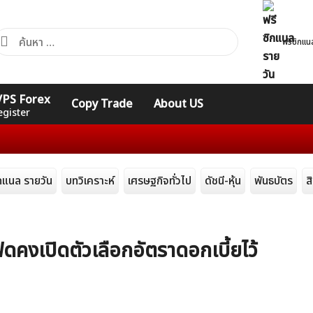
้นหา
ฟรีซิกแน
ำหรับ:
คอร์ส
รวมคำศัพท์
รวมคำศัพท์
 VPS Forex
Copy Trade
About US
Expert
Indicators
ทั่วไป
egister
ิกแนล รายวัน
บทวิเคราะห์
เศรษฐกิจทั่วไป
ดัชนี-หุ้น
พันธบัตร
ส
ดคงเปิดตัวเลือกอัตราดอกเบี้ยไว้