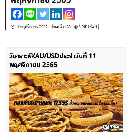
พฤศจิกายน 2565
บทวิเคราะห์
เศรษฐกิจทั่วไป
ดัชนี-หุ้น
พันธบัตร
สินค้าโภคภัณฑ์
โบรกเกอร์ FX
โปรโมชั่น Forex
กองทุน Forex
ฟรี EA
11 พฤศจิกายน 2022
อ่านแล้ว :
33
SIRIPAKAN
วิเคราะห์XAU/USDประจำวันที่ 11
พฤศจิกายน 2565