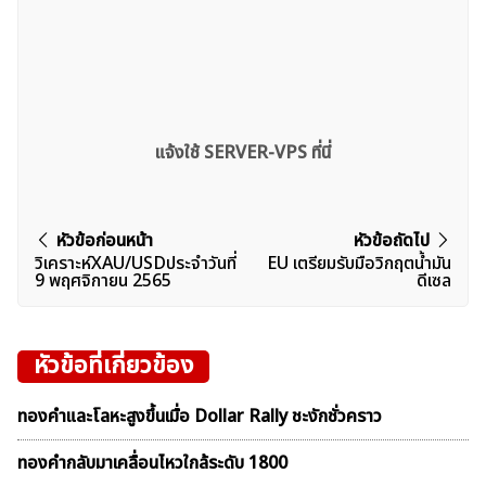
แจ้งใช้ SERVER-VPS ที่นี่
แนะแนว
หัวข้อก่อนหน้า
หัวข้อถัดไป
วิเคราะห์XAU/USDประจำวันที่
EU เตรียมรับมือวิกฤตน้ำมัน
เรื่อง
9 พฤศจิกายน 2565
ดีเซล
หัวข้อที่เกี่ยวข้อง
ทองคำและโลหะสูงขึ้นเมื่อ Dollar Rally ชะงักชั่วคราว
ทองคำกลับมาเคลื่อนไหวใกล้ระดับ 1800