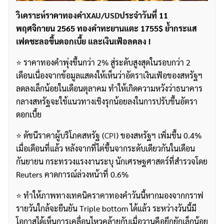
วิเคราะห์ราคาทองคำ
XAU/USD
ประจำวันที่ 11
พฤศจิกายน 2565 ทองคำทะยานแตะ 1755$ ย้ำกระแส
เฟดชะลอขึ้นดอกเบี้ย และเงินเฟ้อลดลง !
⭐️ ราคาทองคำพุ่งขึ้นกว่า 2% สู่ระดับสูงสุดในรอบกว่า 2
เดือนเนื่องจากข้อมูลแสดงให้เห็นว่าอัตราเงินเฟ้อของสหรัฐฯ
ลดลงเล็กน้อยในเดือนตุลาคม ทำให้เกิดความหวังว่าธนาคาร
กลางสหรัฐจะใช้แนวทางเชิงรุกน้อยลงในการปรับขึ้นอัตรา
ดอกเบี้ย
⭐️ ดัชนีราคาผู้บริโภคสหรัฐ (
CPI
) ของสหรัฐฯ เพิ่มขึ้น 0.4%
เมื่อเดือนที่แล้ว หลังจากที่ไต่ขึ้นจากระดับเดียวกันในเดือน
กันยายน กระทรวงแรงงานระบุ นักเศรษฐศาสตร์ที่สำรวจโดย
Reuters คาดการณ์ล่วงหน้าที่ 0.6%
⭐️ ทำให้ภาพทางเทคนิคราคาทองคำวันนี้หากมองจากกราฟ
รายวันใกล้จะยืนยัน Triple bottom ได้แล้ว ระหว่างวันนี้มี
โอกาสได้เห็นการเคลื่อนไหวคล้ายกับเมื่อวานคือยึกยักเล็กน้อย