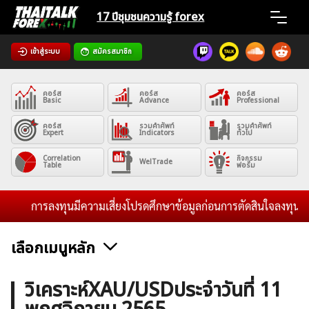
Skip
17 ปีชุมชน
ความรู้ forex
to
content
เข้าสู่ระบบ
สมัครสมาชิก
Home
คอร์ส
คอร์ส
คอร์ส
News
Basic
Advance
Professional
คอร์ส
รวมคำศัพท์
รวมคำศัพท์
Expert
Indicators
ทั่วไป
Articles
Correlation
กิจกรรม
WelTrade
Table
ฟอรั่ม
VPS Register
การลงทุนมีความเสี่ยงโปรดศึกษาข้อมูลก่อนการตัดสินใจลงทุน และไม
เลือกเมนูหลัก
ค้นหา
ข่าวฟอเร็กซ์และสกุลเงิน
คริปโตเคอร์เรนซี
ฟรีซิกแนล รายวัน
วิเคราะห์XAU/USDประจำวันที่ 11
สำหรับ: