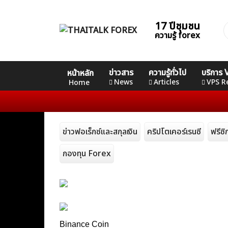
Skip
to
17 ปีชุมชน
ค
content
ความรู้ forex
ส
Home
คอร์ส
คอร์ส
คอร์ส
ข่าวสาร
ความรู้ทั่วไป
บริการ
หน้าหลัก
News
Basic
Advance
Professional
News
Articles
VPS R
Home
Articles
ข่าวฟอเร็กซ์และสกุลเงิน
คริปโตเคอร์เรนซี
ฟรีซ
VPS Register
กองทุน Forex
Binance Coin