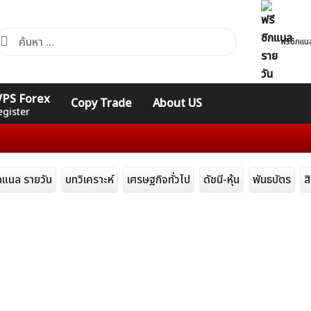
้นหา
ฟรีซิกแน
ำหรับ:
คอร์ส
รวมคำศัพท์
รวมคำศัพท์
 VPS Forex
Copy Trade
About US
Expert
Indicators
ทั่วไป
egister
การลง
ิกแนล รายวัน
บทวิเคราะห์
เศรษฐกิจทั่วไป
ดัชนี-หุ้น
พันธบัตร
ส