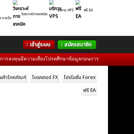
บริการ VPS
ฟรี EA
วิเคราะห์ทางเทคนิค
ล รายวัน
Correlation
WelTrade
กิจกรรม
เข้าสู่ระบบ
สมัครสมาชิก
Table
ฟอรั่ม
ทุนมีความเสี่ยงโปรดศึกษาข้อมูลก่อนการตัดสินใจลงทุน และไม่รั
ินค้าโภคภัณฑ์
โบรกเกอร์ FX
โปรโมชั่น Forex
ฟรี EA