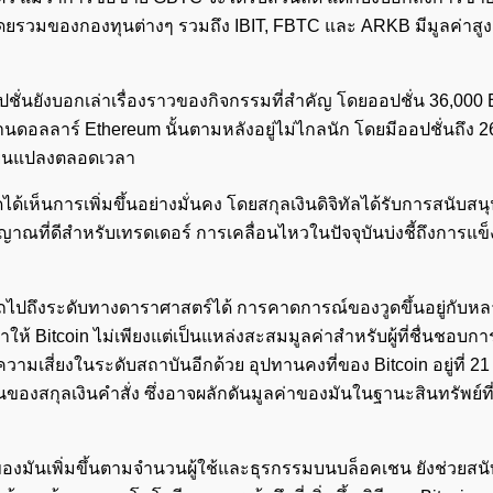
ดยรวมของกองทุนต่างๆ รวมถึง IBIT, FBTC และ ARKB มีมูลค่าสูงถ
่นยังบอกเล่าเรื่องราวของกิจกรรมที่สำคัญ โดยออปชั่น 36,000 
นดอลลาร์ Ethereum นั้นตามหลังอยู่ไม่ไกลนัก โดยมีออปชั่นถึง 2
ปลี่ยนแปลงตลอดเวลา
ห็นการเพิ่มขึ้นอย่างมั่นคง โดยสกุลเงินดิจิทัลได้รับการสนับสนุ
ญาณที่ดีสำหรับเทรดเดอร์ การเคลื่อนไหวในปัจจุบันบ่งชี้ถึงการแข็งต
ารถไปถึงระดับทางดาราศาสตร์ได้ การคาดการณ์ของวูดขึ้นอยู่กับหล
ห้ Bitcoin ไม่เพียงแต่เป็นแหล่งสะสมมูลค่าสำหรับผู้ที่ชื่นชอบกา
ความเสี่ยงในระดับสถาบันอีกด้วย อุปทานคงที่ของ Bitcoin อยู่ที่ 21
ขึ้นของสกุลเงินคำสั่ง ซึ่งอาจผลักดันมูลค่าของมันในฐานะสินทรัพย์ท
ของมันเพิ่มขึ้นตามจำนวนผู้ใช้และธุรกรรมบนบล็อคเชน ยังช่วยสน