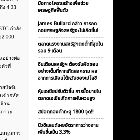
มือทางโครงสร้างเพื่อช่วย
ึง 4.33
เศรษฐกิจฟื้นตัว
James Bullard กล่าว การถด
BTC กำลัง
ถอยศรษฐกิจสหรัฐจะไม่เกิดขึ้น!
62,000
ตลาดเเรงงานสหรัฐฯตกต่ำที่สุดใน
รอบ 9 เดือน
นอย่างต่อ
จีนเตือนสหรัฐฯ ต้องรับผิดชอบ
ัวที่
อย่างเต็มที่หากเกิดสงคราม ผล
จากการเยือนไต้หวันของเปโลซี
ายปัจจัย
หุ้นเอเชียปรับตัวขึ้น การซื้อขายใน
รเข้ารหัส
ตลาดเอเชียเกิดการผันผวนสูง
 ล้าน
สปอตทองคำทะลุ 1800 จุด!!
ี่ภาวะ
นิวซีแลนด์เผยอัตราการว่างงาน
เพิ่มขึ้นเป็น 3.3%
ับสนุนการ