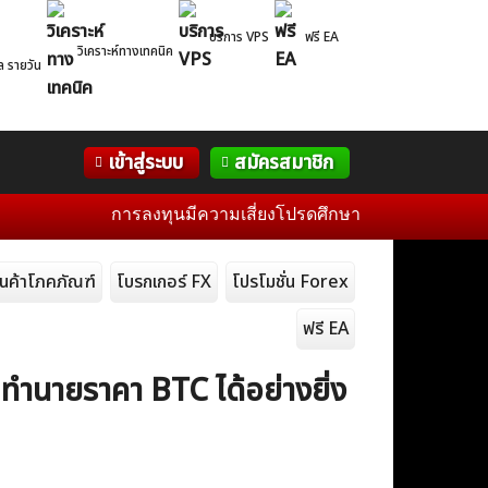
บริการ VPS
ฟรี EA
วิเคราะห์ทางเทคนิค
ล รายวัน
Correlation
WelTrade
กิจกรรม
เข้าสู่ระบบ
สมัครสมาชิก
Table
ฟอรั่ม
การลงทุนมีความเสี่ยงโปรดศึกษาข้อมูลก่อนการตัดสินใจล
ินค้าโภคภัณฑ์
โบรกเกอร์ FX
โปรโมชั่น Forex
ฟรี EA
ทำนายราคา BTC ได้อย่างยิ่ง