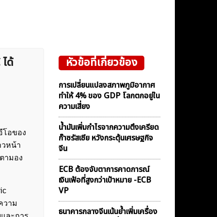
ได้
หัวข้อที่เกี่ยวข้อง
การเปลี่ยนแปลงสภาพภูมิอากาศ
ทำให้ 4% ของ GDP โลกตกอยู่ใน
ความเสี่ยง
น้ำมันเพิ่มกำไรจากความตึงเครียด
ีอีโอของ
ก๊าซรัสเซีย หวังกระตุ้นเศรษฐกิจ
าวหน้า
จีน
ับตามอง
ECB ต้องจับตาการคาดการณ์
เงินเฟ้อที่สูงกว่าเป้าหมาย -ECB
VP
ic
งความ
ธนาคารกลางจีนเน้นย้ำเพิ่มเครื่อง
ขายและการ