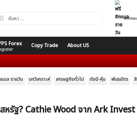
้นหา
ฟรีซิกแน
ำหรับ:
คอร์ส
รวมคำศัพท์
รวมคำศัพท์
 VPS Forex
Copy Trade
About US
Expert
Indicators
ทั่วไป
egister
ิกแนล รายวัน
บทวิเคราะห์
เศรษฐกิจทั่วไป
ดัชนี-หุ้น
พันธบัตร
ส
ยญสหรัฐ? Cathie Wood จาก Ark Invest 