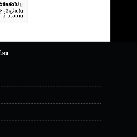
ัวข้อถัดไป
ัฐฯ-อิหร่านใน
อ่าวโอมาน
ศไทย