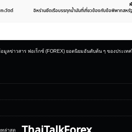
ห
กะวัตต์
อิหร่านยึดเรือบรรทุกน้ำมันที่เกี่ยวข้องกับข้อพิพาทสหร
ข้อมูลข่าวสาร ฟอเร็กซ์ (FOREX) ยอดนิยมอันดับต้น ๆ ของประเท
ThaiTalkForex