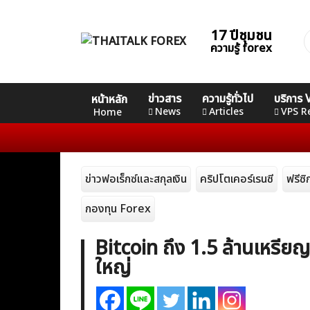
Skip
to
17 ปีชุมชน
ค
content
ความรู้ forex
ส
Home
คอร์ส
คอร์ส
คอร์ส
ข่าวสาร
ความรู้ทั่วไป
บริการ
หน้าหลัก
News
Basic
Advance
Professional
News
Articles
VPS R
Home
Articles
ข่าวฟอเร็กซ์และสกุลเงิน
คริปโตเคอร์เรนซี
ฟรีซ
VPS Register
กองทุน Forex
Bitcoin ถึง 1.5 ล้านเหรี
ใหญ่