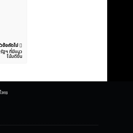
ัวข้อถัดไป
ัฐฯ ที่มีแนว
โน้มดีขึ้น
ศไทย