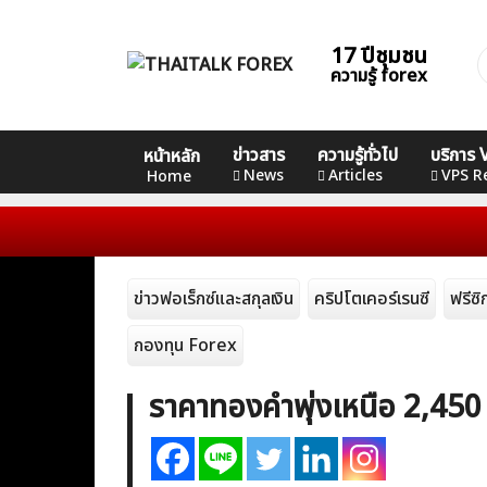
Skip
to
17 ปีชุมชน
ค
content
ความรู้ forex
ส
Home
คอร์ส
คอร์ส
ข่าวสาร
ความรู้ทั่วไป
บริการ
หน้าหลัก
คอร์ส
News
Basic
Advance
Professi
News
Articles
VPS R
Home
Articles
VPS Register
ข่าวฟอเร็กซ์และสกุลเงิน
คริปโตเคอร์เรนซี
ฟรีซ
กองทุน Forex
ราคาทองคำพุ่งเหนือ 2,450