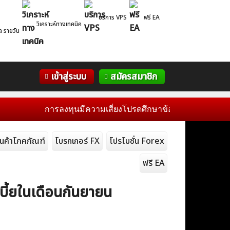
บริการ VPS
ฟรี EA
วิเคราะห์ทางเทคนิค
ล รายวัน
Correlation
WelTrade
กิจกรรม
เข้าสู่ระบบ
สมัครสมาชิก
Table
ฟอรั่ม
การลงทุนมีความเสี่ยงโปรดศึกษาข้อมูลก่อนการตัดสินใจลงทุน
ินค้าโภคภัณฑ์
โบรกเกอร์ FX
โปรโมชั่น Forex
ฟรี EA
บี้ยในเดือนกันยายน