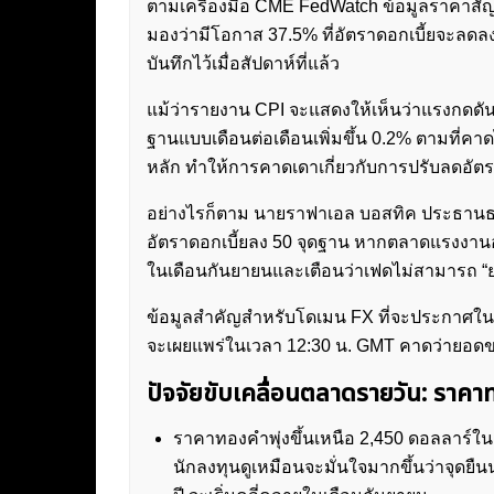
ตามเครื่องมือ CME FedWatch ข้อมูลราคาสัญญ
มองว่ามีโอกาส 37.5% ที่อัตราดอกเบี้ยจะลดลง
บันทึกไว้เมื่อสัปดาห์ที่แล้ว
แม้ว่ารายงาน CPI จะแสดงให้เห็นว่าแรงกดดันด้
ฐานแบบเดือนต่อเดือนเพิ่มขึ้น 0.2% ตามที่คาดไว
หลัก ทำให้การคาดเดาเกี่ยวกับการปรับลดอั
อย่างไรก็ตาม นายราฟาเอล บอสทิค ประธาน
อัตราดอกเบี้ยลง 50 จุดฐาน หากตลาดแรงงานอ่
ในเดือนกันยายนและเตือนว่าเฟดไม่สามารถ “
ข้อมูลสำคัญสำหรับโดเมน FX ที่จะประกาศในค
จะเผยแพร่ในเวลา 12:30 น. GMT คาดว่ายอดขา
ปัจจัยขับเคลื่อนตลาดรายวัน: ร
ราคาทองคำพุ่งขึ้นเหนือ 2,450 ดอลลาร์ในช
นักลงทุนดูเหมือนจะมั่นใจมากขึ้นว่าจุด