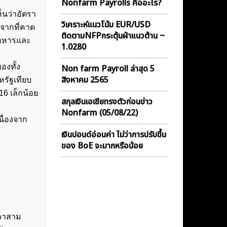
Nonfarm Payrolls คืออะไร?
็นว่าอัตรา
วิเคราะห์แนวโน้ม EUR/USD
 จากที่คาด
ติดตามNFPกระตุ้นฝ่าแนวต้าน ~
าอาหารและ
1.0280
องทั้ง
Non farm Payroll ล่าสุด 5
สิงหาคม 2565
รัฐเทียบ
16 เล็กน้อย
สกุลเงินเอเชียทรงตัวก่อนข่าว
Nonfarm (05/08/22)
นื่องจาก
เงินปอนด์อ่อนค่า ไม่ว่าการปรับขึ้น
ของ BoE จะมากหรือน้อย
วลาสาม