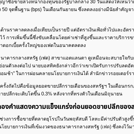
าซื้อขายล่วงหน้ากองทุนของรัฐบาลกลาง 30 วันแสดงให้เห็นว่าผู
 50 จุดพื้นฐาน (bps) ในเดือนกันยายน ซึ่งลดลงอย่างมีนัยสำคัญจา
านราคาลดลงเมื่อเทียบเป็นรายปี แต่อัตราเงินเฟ้อทั่วไปและอัตราเ
้ การเพิ่มขึ้นนี้ซึ่งขับเคลื่อนโดยค่าเช่าที่สูงขึ้นและราคาบริการข
ตราดอกเบี้ยครั้งใหญ่ของเฟดในอนาคตลดลง
ธนาคารกลางสหรัฐ (เฟด) สาขาแอตแลนตา ดูเหมือนจะสบายใจกั
อนตัวลงต่อไป นายบอสทิคยังกล่าวอีกว่าเขาเปิดรับการปรับลดอัต
ยอมช้า” ในการผ่อนคลายนโยบายการเงินได้ สำนักข่าวรอยเตอร์ร
รั้งถัดไปคือข้อมูลยอดขายปลีกรายเดือนของสหรัฐฯ ในเดือนกรกฎ
ยปลีกจะเติบโตขึ้น 0.3% หลังจากที่ทรงตัวในเดือนมิถุนายน
าคาทองคำแสดงความแข็งแกร่งก่อนยอดขายปลีกของส
่วงการซื้อขายที่ตลาดยุโรปในวันพฤหัสบดี โลหะมีค่าปรับตัวสูงขึ้น
ยืนนโยบายการเงินที่เข้มงวดของธนาคารกลางสหรัฐ
(เฟด)
ซึ่งคงไว้