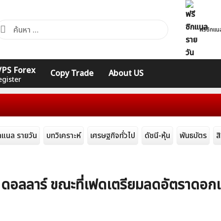
้นหา
ฟรีซิกแน
ำหรับ:
คอร์ส
รวมคำศัพท์
รวมคำศัพท์
 VPS Forex
Copy Trade
About US
Expert
Indicators
ทั่วไป
onal
egister
ิกแนล รายวัน
บทวิเคราะห์
เศรษฐกิจทั่วไป
ดัชนี-หุ้น
พันธบัตร
ส
 ดอลลาร์ ขณะที่เฟดเตรียมลดอัตราดอกเ