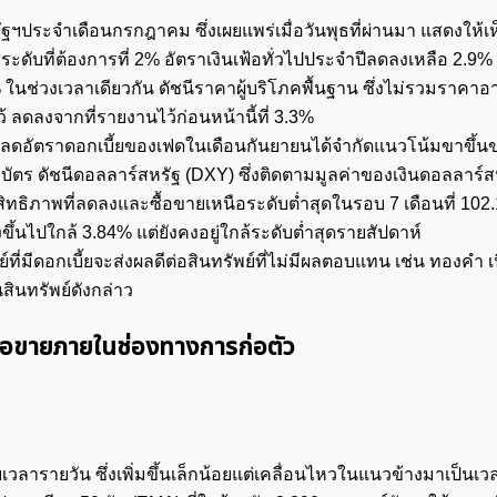
ฐฯประจำเดือนกรกฎาคม ซึ่งเผยแพร่เมื่อวันพุธที่ผ่านมา แสดงให้เห
ะดับที่ต้องการที่ 2% อัตราเงินเฟ้อทั่วไปประจำปีลดลงเหลือ 2.9%
3% ในช่วงเวลาเดียวกัน ดัชนีราคาผู้บริโภคพื้นฐาน ซึ่งไม่รวมราค
้ ลดลงจากที่รายงานไว้ก่อนหน้านี้ที่ 3.3%
บลดอัตราดอกเบี้ยของเฟดในเดือนกันยายนได้จำกัดแนวโน้มขาขึ้นข
ร ดัชนีดอลลาร์สหรัฐ (DXY) ซึ่งติดตามมูลค่าของเงินดอลลาร์สห
สิทธิภาพที่ลดลงและซื้อขายเหนือระดับต่ำสุดในรอบ 7 เดือนที่ 102.
ึ้นไปใกล้ 3.84% แต่ยังคงอยู่ใกล้ระดับต่ำสุดรายสัปดาห์
ที่มีดอกเบี้ยจะส่งผลดีต่อสินทรัพย์ที่ไม่มีผลตอบแทน เช่น ทองคำ เ
ินทรัพย์ดังกล่าว
้อขายภายในช่องทางการก่อตัว
ค้นหา
สำหรับ:
ารายวัน ซึ่งเพิ่มขึ้นเล็กน้อยแต่เคลื่อนไหวในแนวข้างมาเป็นเ