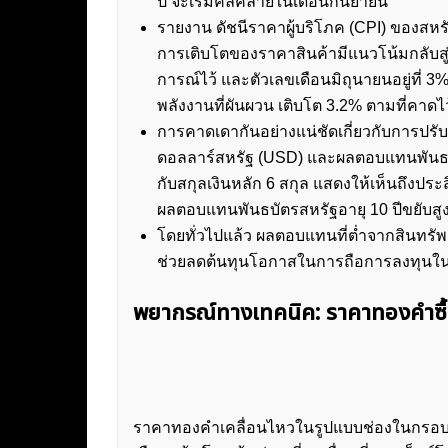
ปี จะเริ่มคลี่คลายในเดือนกันยายน
รายงาน ดัชนีราคาผู้บริโภค (CPI) ของสหรั
การเติบโตของราคาสินค้ามีแนวโน้มกลับสู่ร
การณ์ไว้ และตัวเลขเดือนมิถุนายนอยู่ที่ 
พลังงานที่ผันผวน เติบโต 3.2% ตามที่คาดไว
การคาดเดากันอย่างแน่ชัดเกี่ยวกับการปรั
ดอลลาร์สหรัฐ (USD) และผลตอบแทนพันธบัต
กับสกุลเงินหลัก 6 สกุล แสดงให้เห็นถึงประ
ผลตอบแทนพันธบัตรสหรัฐอายุ 10 ปีขยับสูงข
โดยทั่วไปแล้ว ผลตอบแทนที่ต่ำจากสินทรัพย์
ช่วยลดต้นทุนโอกาสในการถือการลงทุนในส
พยากรณ์ทางเทคนิค: ราคาทองคำซื
ราคาทองคำเคลื่อนไหวในรูปแบบช่องในกรอบเวล