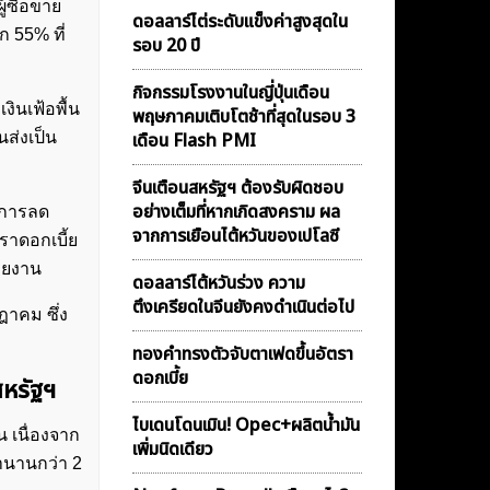
้ซื้อขาย
ดอลลาร์ไต่ระดับแข็งค่าสูงสุดใน
ก 55% ที่
รอบ 20 ปี
กิจกรรมโรงงานในญี่ปุ่นเดือน
งินเฟ้อพื้น
พฤษภาคมเติบโตช้าที่สุดในรอบ 3
นส่งเป็น
เดือน Flash PMI
จีนเตือนสหรัฐฯ ต้องรับผิดชอบ
อย่างเต็มที่หากเกิดสงคราม ผล
บการลด
จากการเยือนไต้หวันของเปโลซี
ราดอกเบี้ย
ายงาน
ดอลลาร์ไต้หวันร่วง ความ
ตึงเครียดในจีนยังคงดำเนินต่อไป
าคม ซึ่ง
ทองคำทรงตัวจับตาเฟดขึ้นอัตรา
ดอกเบี้ย
หรัฐฯ
ไบเดนโดนเมิน! Opec+ผลิตน้ำมัน
 เนื่องจาก
เพิ่มนิดเดียว
มานานกว่า 2