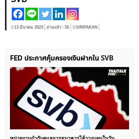
สินค้าโภคภัณฑ์
โบรกเกอร์ FX
โปรโมชั่น Forex
กองทุน Forex
ฟรี EA
13 มีนาคม 2023
อ่านแล้ว :
55
SIRIPAKAN
FED ประกาศคุ้มครองเงินฝากใน
SVB
หน่วยงานกำกับดูแลการธนาคารได้วางแผนในวัน