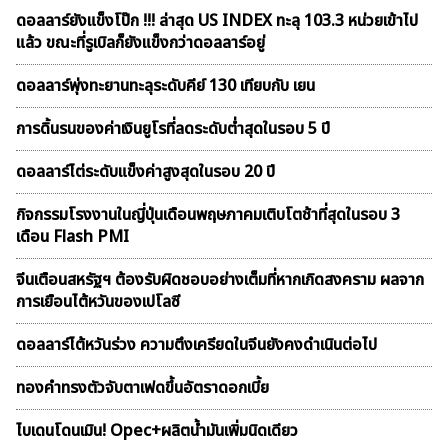
ดอลลาร์ยังแข็งโป๊ก !!! ล่าสุด US INDEX ทะลุ 103.3 หน่วยเข้าไป
แล้ว ขณะที่รูเบิลก็ยังแข็งกว่าดอลลาร์อยู่
ดอลลาร์พุ่งทะยานทะลุระดับคีย์ 130 เทียบกับ เยน
การดิ้นรนของค่าเงินยูโรที่ลดระดับต่ำสุดในรอบ 5 ปี
ดอลลาร์ไต่ระดับแข็งค่าสูงสุดในรอบ 20 ปี
กิจกรรมโรงงานในญี่ปุ่นเดือนพฤษภาคมเติบโตช้าที่สุดในรอบ 3
เดือน Flash PMI
จีนเตือนสหรัฐฯ ต้องรับผิดชอบอย่างเต็มที่หากเกิดสงคราม ผลจาก
การเยือนไต้หวันของเปโลซี
ดอลลาร์ไต้หวันร่วง ความตึงเครียดในจีนยังคงดำเนินต่อไป
ทองคำทรงตัวจับตาเฟดขึ้นอัตราดอกเบี้ย
ไบเดนโดนเมิน! Opec+ผลิตน้ำมันเพิ่มนิดเดียว