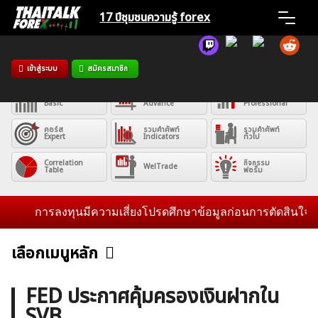
Skip
17 ปีชุมชน
ความรู้ forex
to
content
Home
เข้าสู่ระบบ
สมัครสมาชิก
คอร์ส
คอร์ส
คอร์ส
News
Basic
Advance
Professional
คอร์ส
รวมคำศัพท์
รวมคำศัพท์
Expert
Indicators
ทั่วไป
Articles
Correlation
กิจกรรม
WelTrade
Table
ฟอรั่ม
VPS Register
การลงทุนมีความเสี่ยงโปรดศึกษาข้อมูลก่อนการตัดสินใจลงทุน แ
เลือกเมนูหลัก
ข่าวฟอเร็กซ์และสกุลเงิน
คริปโตเคอร์เรนซี
ฟรีซิกแนล รายวัน
ค้นหา
FED ประกาศคุ้มครองเงินฝากใน
สำหรับ:
SVB
บทวิเคราะห์
เศรษฐกิจทั่วไป
ดัชนี-หุ้น
พันธบัตร