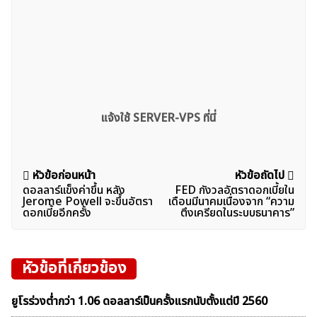
แจ้งใช้ SERVER-VPS ที่นี่
แนะแนว
หัวข้อก่อนหน้า
หัวข้อถัดไป
ดอลลาร์เเข็งค่าขึ้น หลัง
FED กังวลอัตราดอกเบี้ยใน
เรื่อง
Jerome Powell จะขึ้นอัตรา
เดือนมีนาคมเนื่องจาก “ความ
ดอกเบี้ยอีกครั้ง
ตึงเครียดในระบบธนาคาร”
หัวข้อที่เกี่ยวข้อง
ยูโรร่วงต่ำกว่า 1.06 ดอลลาร์เป็นครั้งแรกนับตั้งแต่ปี 2560