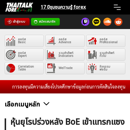
Skip
17 ปีชุมชน
ความรู้ forex
to
content
เข้าสู่ระบบ
สมัครสมาชิก
Home
คอร์ส
คอร์ส
คอร์ส
News
Basic
Advance
Professional
คอร์ส
รวมคำศัพท์
รวมคำศัพท์
Expert
Indicators
ทั่วไป
Articles
Correlation
กิจกรรม
WelTrade
Table
ฟอรั่ม
VPS Register
การลงทุนมีความเสี่ยงโปรดศึกษาข้อมูลก่อนการตัดสินใจลงทุน และไม่
เลือกเมนูหลัก
ค้นหา
ข่าวฟอเร็กซ์และสกุลเงิน
คริปโตเคอร์เรนซี
ฟรีซิกแนล รายวัน
หุ้นยุโรปร่วงหลัง BoE เข้าแทรกแซง
สำหรับ: