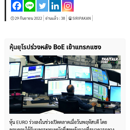
บทวิเคราะห์
เศรษฐกิจทั่วไป
ดัชนี-หุ้น
พันธบัตร
สินค้าโภคภัณฑ์
โบรกเกอร์ FX
โปรโมชั่น Forex
29 กันยายน 2022
อ่านแล้ว :
38
SIRIPAKAN
กองทุน Forex
ฟรี EA
หุ้นยุโรป
ร่วงหลัง BoE เข้าแทรกแซง
หุ้น EURO ร่วงลงในช่วงเปิดตลาดเมื่อวันพฤหัสบดี โดย
ลอนดอนได้รับผลกระทบหนักที่สุดหลังจากที่ธนาคารกลาง