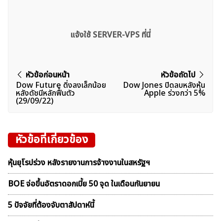
แจ้งใช้ SERVER-VPS ที่นี่
แนะแนว
หัวข้อก่อนหน้า
หัวข้อถัดไป
Dow Future ดิ่งลงเล็กน้อย
Dow Jones ปิดลบหลังหุ้น
เรื่อง
หลังดัชนีหลักฟื้นตัว
Apple ร่วงกว่า 5%
(29/09/22)
หัวข้อที่เกี่ยวข้อง
หุ้นยุโรปร่วง หลังรายงานการจ้างงานในสหรัฐฯ
BOE จ่อขึ้นอัตราดอกเบี้ย 50 จุด ในเดือนกันยายน
5 ปัจจัยที่ต้องจับตาสัปดาห์นี้