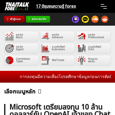
Skip
17 ปีชุมชน
ความรู้ forex
to
content
เข้าสู่ระบบ
สมัครสมาชิก
Home
คอร์ส
คอร์ส
คอร์ส
News
Basic
Advance
Professional
คอร์ส
รวมคำศัพท์
รวมคำศัพท์
Expert
Indicators
ทั่วไป
Articles
Correlation
กิจกรรม
WelTrade
Table
ฟอรั่ม
VPS Register
การลงทุนมีความเสี่ยงโปรดศึกษาข้อมูลก่อนการตัดสินใจลง
เลือกเมนูหลัก
ข่าวฟอเร็กซ์และสกุลเงิน
คริปโตเคอร์เรนซี
ฟรีซิกแนล รายวัน
ค้นหา
Microsoft เตรียมลงทุน 10 ล้าน
สำหรับ:
ดอลลาร์กับ OpenAI เจ้าของ Chat
บทวิเคราะห์
เศรษฐกิจทั่วไป
ดัชนี-หุ้น
พันธบัตร