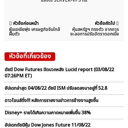
แจ้งใช้ SERVER-VPS ที่นี่
แนะแนว
หัวข้อก่อนหน้า
หัวข้อถัดไป
หุ้นเอเชียพุ่ง เศรษฐกิจจีนใกล้
หุ้นสหรัฐฯ ทรงตัว จากการ
เรื่อง
ฝื้นตัว
ชะลอการปรับอัตราดอกเบี้ย
หัวข้อที่เกี่ยวข้อง
ดัชนี Dow Futures ปิดบวกหลัง Lucid report (03/08/22
07:26PM ET)
อัปเดทล่าสุด 04/08/22 ดัชนี ISM ปรับลดลงมาอยู่ที่ 52.8
ดาวโจนส์ดิ่ง!!! หลังการรายงานข่าวการจ้างงานสูงขึ้น
Disney+ รายได้เกินความคาดหมายเพิ่มขึ้น 38%
อัปเดทดัชนีหุ้น Dow Jones Future 11/08/22