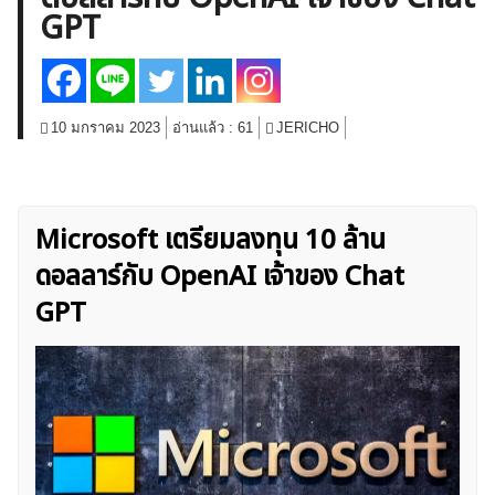
GPT
สินค้าโภคภัณฑ์
โบรกเกอร์ FX
โปรโมชั่น Forex
กองทุน Forex
ฟรี EA
10 มกราคม 2023
อ่านแล้ว :
61
JERICHO
Microsoft เตรียมลงทุน 10 ล้าน
ดอลลาร์กับ OpenAI เจ้าของ Chat
GPT