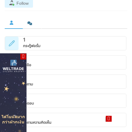
Follow
1
กระทู้ฟอรั่ม
0
หัวข้อ
0
คำถาม
0
คำตอบ
0
ค้นหา
คำถามความคิดเห็น
สำหรับ: