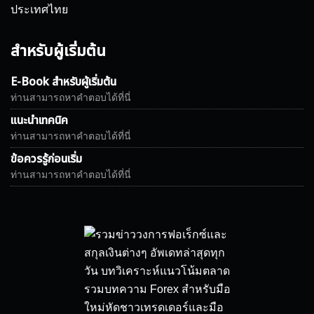
ประเทศไทย
สำหรับผู้เริ่มต้น
E-Book สำหรับผู้เริ่มต้น
ท่านสามารถหาคำตอบได้ที่นี่
แนะนำเทคนิค
ท่านสามารถหาคำตอบได้ที่นี่
ข้อควรรู้ก่อนเริ่ม
ท่านสามารถหาคำตอบได้ที่นี่